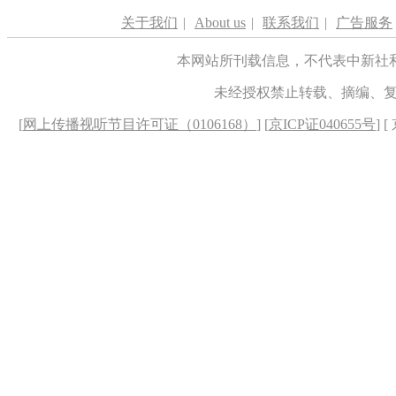
关于我们
|
About us
|
联系我们
|
广告服务
本网站所刊载信息，不代表中新社
未经授权禁止转载、摘编、
[
网上传播视听节目许可证（0106168）
] [
京ICP证040655号
] 