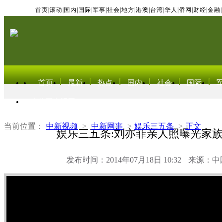
首页
|
滚动
|
国内
|
国际
|
军事
|
社会
|
地方
|
港澳
|
台湾
|
华人
|
侨网
|
财经
|
金融
|
首页
最新
热点
国内
社会
国际
东北亚电视网
当前位置：
中新视频
>
中新网事
>
娱乐三五条
>
正文
娱乐三五条:刘亦菲亲人照曝光家
发布时间：2014年07月18日 10:32
来源：中