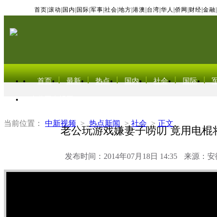
首页
|
滚动
|
国内
|
国际
|
军事
|
社会
|
地方
|
港澳
|
台湾
|
华人
|
侨网
|
财经
|
金融
|
首页
最新
热点
国内
社会
国际
东北亚电视网
当前位置：
中新视频
>
热点新闻
>
社会
>
正文
老公玩游戏嫌妻子唠叨 竟用电棍
发布时间：2014年07月18日 14:35
来源：安