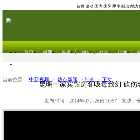
首页
|
滚动
|
国内
|
国际
|
军事
|
社会
|
地方
|
首页
最新
热点
国内
社会
国际
东北亚电视网
当前位置：
中新视频
>
热点新闻
>
社会
>
正文
昆明一家宾馆房客吸毒致幻 砍伤
发布时间：2014年07月26日 10:57
来源：