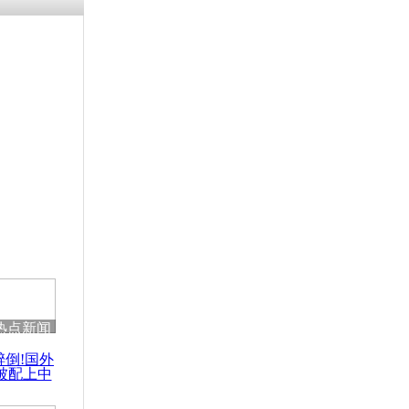
残疾男子因
砸银行
千年传统习
众为娥皇女
行被查情绪
回答崩溃原
热点新闻
乡上万人欢
醉倒!国外
节
被配上中
国民乐