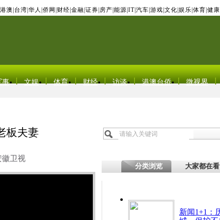
港澳
|
台湾
|
华人
|
侨网
|
财经
|
金融
|
证券
|
房产
|
能源
|
IT
|
汽车
|
游戏
|
文化
|
娱乐
|
体育
|
健康
军事
文娱
体育
财经
访谈
港澳台侨
微视界
老板夫妻
安徽卫视
分类浏览
大家都在看
新闻1+1