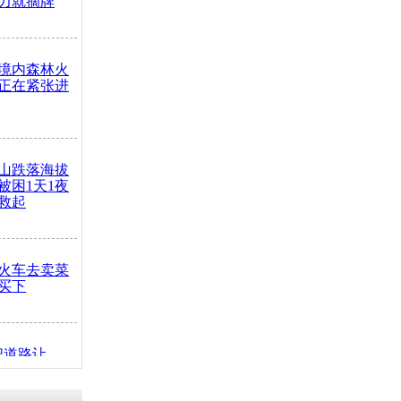
力就摘牌
境内森林火
正在紧张进
山跌落海拔
崖被困1天1夜
救起
火车去卖菜
买下
把道路让
突发疾病交