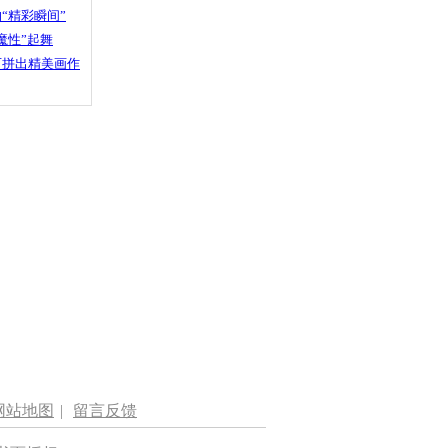
“精彩瞬间”
魔性”起舞
石拼出精美画作
网站地图
|
留言反馈