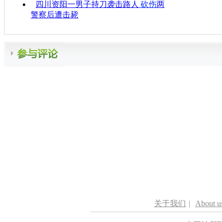
四川资阳一男子持刀袭击路人
砍伤
两
警察后遭击毙
关于我们
|
About u