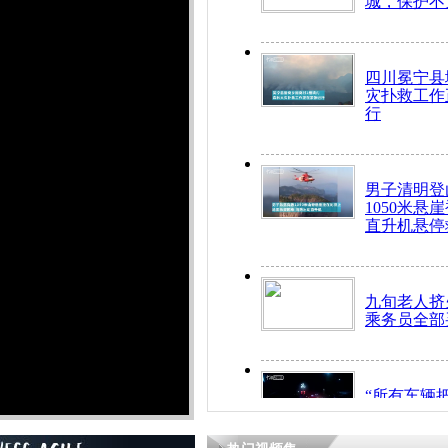
城，保护不
四川冕宁县
灾扑救工作
行
男子清明登
1050米悬
直升机悬停
九旬老人挤
乘务员全部
“所有车辆
开！”儿童
警急速救助