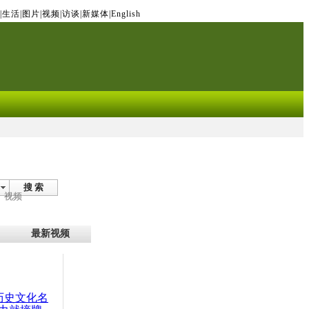
|
生活
|
图片
|
视频
|
访谈
|
新媒体
|
English
搜 索
视频
最新视频
：历史文化名