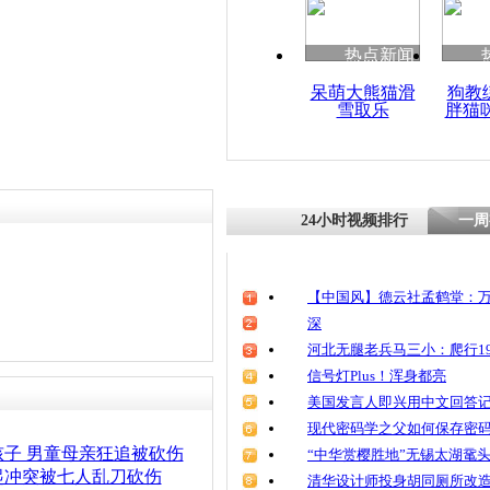
清明祭英烈
魂
热点新闻
呆萌大熊猫滑
狗教
雪取乐
胖猫
宾馆房客吸
伤老板夫妻
24小时视频排行
一周
【中国风】德云社孟鹤堂：万
深
河北无腿老兵马三小：爬行19
信号灯Plus！浑身都亮
美国发言人即兴用中文回答
现代密码学之父如何保存密
子 男童母亲狂追被砍伤
“中华赏樱胜地”无锡太湖鼋
起冲突被七人乱刀砍伤
清华设计师投身胡同厕所改造