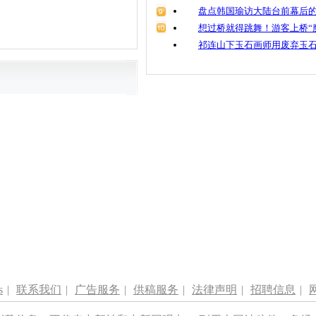
盘点韩国瑜访大陆台前幕后的
想过桥就得跳舞！游客上桥“
祁连山下玉石画师用废弃玉
s
|
联系我们
|
广告服务
|
供稿服务
|
法律声明
|
招聘信息
|