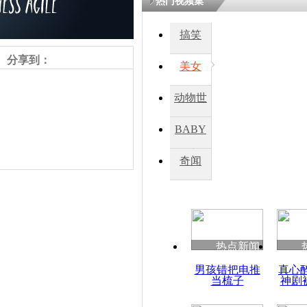
热门视频集
搞笑
四川一精神
病发持大锤
分享到：
美女
动物世
探访传承四
俗：近万民
界
BABY
英省亲送行
秀
奇闻
小伙骑车逆
崩溃 网上
因
责任编辑：【
王胤
】
热点新闻
四川兴文苗
男孩错把电推
真心
度苗族花山
当梳子
神剧