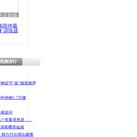
 哀思悼忠
热点新闻
练陪伴最
咪 训练成
功瘦身
毒致幻 砍
视频排行
物皆可“盘”独觉相声
年种树1.7万棵
记者提问
码？答案竟然是……
头渚夜樱美如画
 精力付出堪比建楼