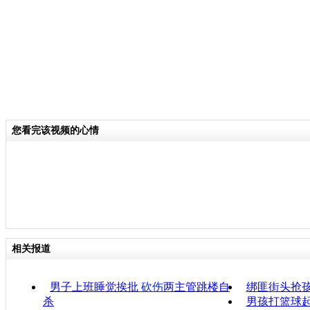
您看完该视频的心情
相关报道
男子上班睡觉挨批
砍伤
两主管跳楼自
绑匪街头抢孩
杀
男孩打篮球