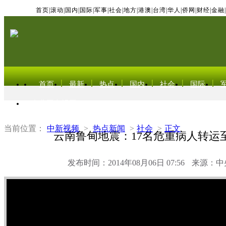
首页
|
滚动
|
国内
|
国际
|
军事
|
社会
|
地方
|
港澳
|
台湾
|
华人
|
侨网
|
财经
|
金融
|
首页
最新
热点
国内
社会
国际
东北亚电视网
当前位置：
中新视频
>
热点新闻
>
社会
>
正文
云南鲁甸地震：17名危重病人转运
发布时间：2014年08月06日 07:56
来源：中