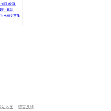
“精彩瞬间”
魔性”起舞
石拼出精美画作
网站地图
|
留言反馈