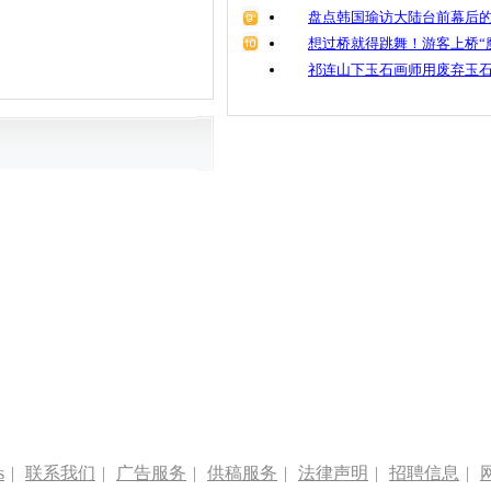
盘点韩国瑜访大陆台前幕后的
想过桥就得跳舞！游客上桥“
祁连山下玉石画师用废弃玉
s
|
联系我们
|
广告服务
|
供稿服务
|
法律声明
|
招聘信息
|