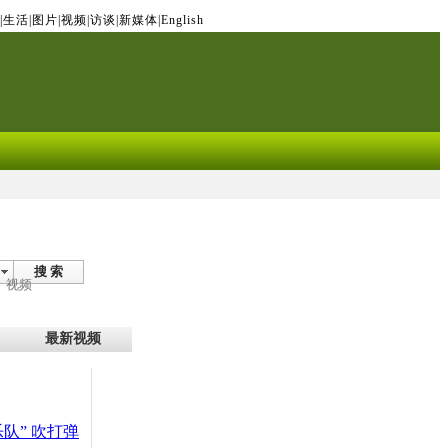
|
生活
|
图片
|
视频
|
访谈
|
新媒体
|
English
搜 索
视频
最新视频
队” 吹打弹