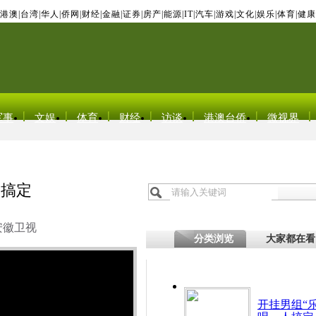
港澳
|
台湾
|
华人
|
侨网
|
财经
|
金融
|
证券
|
房产
|
能源
|
IT
|
汽车
|
游戏
|
文化
|
娱乐
|
体育
|
健康
军事
文娱
体育
财经
访谈
港澳台侨
微视界
人搞定
安徽卫视
分类浏览
大家都在看
开挂男组“乐