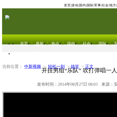
首页
|
滚动
|
国内
|
国际
|
军事
|
社会
|
地方
|
首页
最新
热点
国内
社会
国际
东北亚电视网
当前位置：
中新视频
>
轻松一刻
>
搞笑
>
正文
开挂男组“乐队” 吹打弹唱一
发布时间：2014年08月27日 08:03
来源：