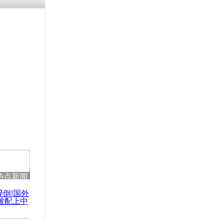
热点新闻
醉倒!国外
被配上中
国民乐