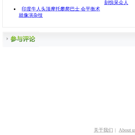
刻惊呆众人
印度牛人头顶摩托攀爬巴士 会平衡术
就像演杂技
关于我们
|
About u