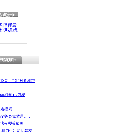
热点新闻
练陪伴最
咪 训练成
功瘦身
视频排行
物皆可“盘”独觉相声
年种树1.7万棵
记者提问
码？答案竟然是……
头渚夜樱美如画
 精力付出堪比建楼