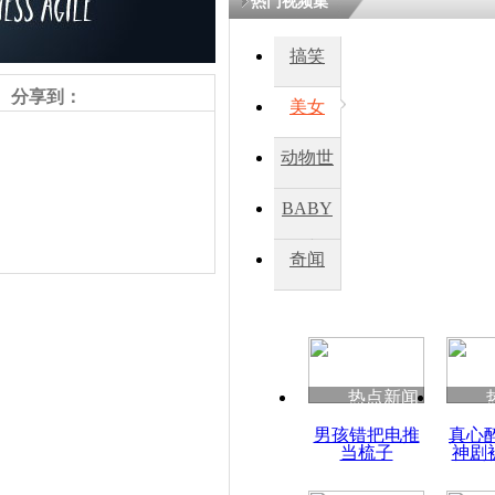
热门视频集
搞笑
分享到：
美女
动物世
界
BABY
秀
奇闻
责任编辑：【
钟元霞
】
热点新闻
男孩错把电推
真心
当梳子
神剧