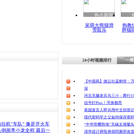
热点新闻
呆萌大熊猫滑
狗教
雪取乐
胖猫
24小时视频排行
一周
【中国风】德云社孟鹤堂：万
深
河北无腿老兵马三小：爬行19
信号灯Plus！浑身都亮
美国发言人即兴用中文回答
现代密码学之父如何保存密
拉机"车队" 像是开火车
“中华赏樱胜地”无锡太湖鼋
倒画李小龙全程 最后一
清华设计师投身胡同厕所改造