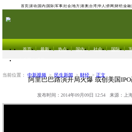
首页
|
滚动
|
国内
|
国际
|
军事
|
社会
|
地方
|
港澳
|
台湾
|
华人
|
侨网
|
财经
|
金融
|
首页
最新
热点
国内
社会
国际
东北亚电视网
当前位置：
中新视频
>
民生新闻
>
财经
>
正文
阿里巴巴路演开局火爆 或创美国IP
发布时间：2014年09月09日 12:54
来源：上