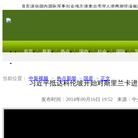
首页
|
滚动
|
国内
|
国际
|
军事
|
社会
|
地方
|
港澳
|
台湾
|
华人
|
侨网
|
财经
|
金融
|
首页
最新
热点
国内
社会
国际
东北亚电视网
当前位置：
中新视频
>
热点新闻
>
国是
>
正文
习近平抵达科伦坡开始对斯里兰卡进
发布时间：2014年09月16日 19:52
来源：中