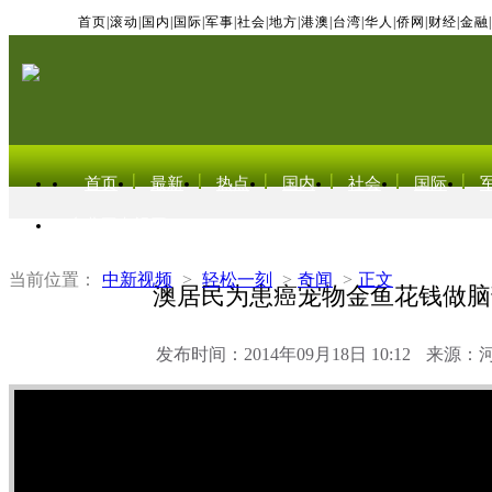
首页
|
滚动
|
国内
|
国际
|
军事
|
社会
|
地方
|
港澳
|
台湾
|
华人
|
侨网
|
财经
|
金融
|
首页
最新
热点
国内
社会
国际
东北亚电视网
当前位置：
中新视频
>
轻松一刻
>
奇闻
>
正文
澳居民为患癌宠物金鱼花钱做脑
发布时间：2014年09月18日 10:12
来源：