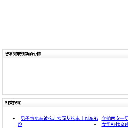
您看完该视频的心情
相关报道
男子为免车被拖走挨罚从拖车上倒车逃
实拍西安一男
跑
女司机找窃贼