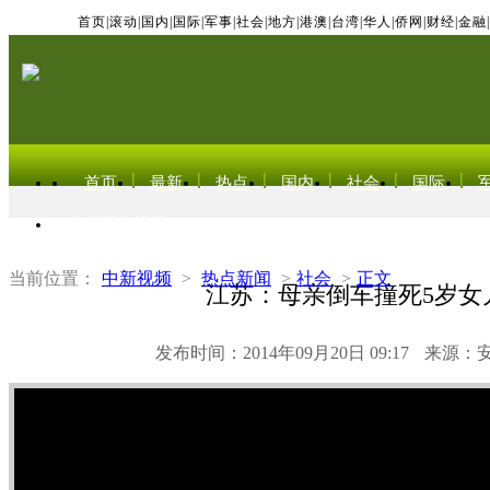
首页
|
滚动
|
国内
|
国际
|
军事
|
社会
|
地方
|
港澳
|
台湾
|
华人
|
侨网
|
财经
|
金融
|
首页
最新
热点
国内
社会
国际
东北亚电视网
当前位置：
中新视频
>
热点新闻
>
社会
>
正文
江苏：母亲倒车撞死5岁女
发布时间：2014年09月20日 09:17
来源：