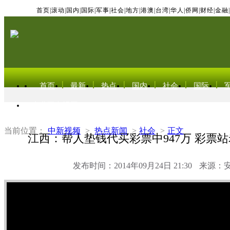
首页
|
滚动
|
国内
|
国际
|
军事
|
社会
|
地方
|
港澳
|
台湾
|
华人
|
侨网
|
财经
|
金融
|
首页
最新
热点
国内
社会
国际
东北亚电视网
当前位置：
中新视频
>
热点新闻
>
社会
>
正文
江西：帮人垫钱代买彩票中947万 彩票站
发布时间：2014年09月24日 21:30
来源：