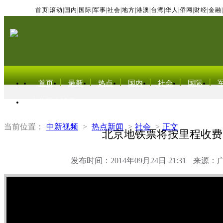
首页
|
滚动
|
国内
|
国际
|
军事
|
社会
|
地方
|
港澳
|
台湾
|
华人
|
侨网
|
财经
|
金融
|
首页
最新
热点
国内
社会
国际
东北亚电视网
当前位置：
中新视频
>
热点新闻
>
社会
>
正文
北京地铁票将按里程收费
发布时间：2014年09月24日 21:31
来源：