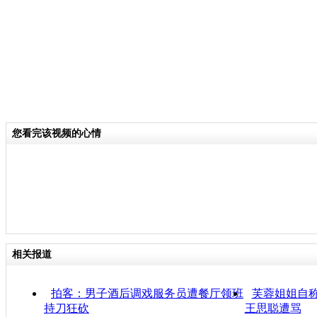
您看完该视频的心情
相关报道
拍客：男子酒后调戏服务员遭餐厅领班
芙蓉姐姐自称
持刀狂砍
王思聪遭骂