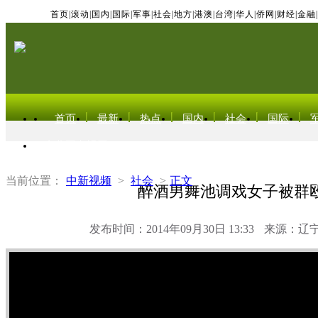
首页
|
滚动
|
国内
|
国际
|
军事
|
社会
|
地方
|
港澳
|
台湾
|
华人
|
侨网
|
财经
|
金融
|
首页
最新
热点
国内
社会
国际
东北亚电视网
当前位置：
中新视频
>
社会
>
正文
醉酒男舞池调戏女子被群
发布时间：2014年09月30日 13:33
来源：辽