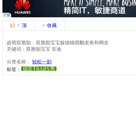
顶
收藏
0
超萌双胞胎：双胞胎宝宝躲猫猫萌翻老爸和网友
关键词：双胞胎宝宝 安迪
分类名称：
轻松一刻
搞笑
BABY秀
标签：