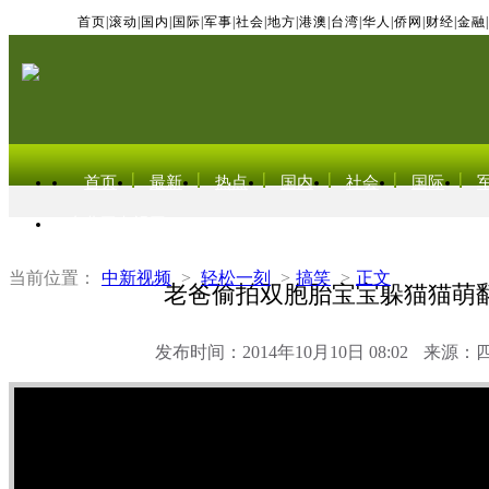
首页
|
滚动
|
国内
|
国际
|
军事
|
社会
|
地方
|
港澳
|
台湾
|
华人
|
侨网
|
财经
|
金融
|
首页
最新
热点
国内
社会
国际
东北亚电视网
当前位置：
中新视频
>
轻松一刻
>
搞笑
>
正文
老爸偷拍双胞胎宝宝躲猫猫萌
发布时间：2014年10月10日 08:02
来源：