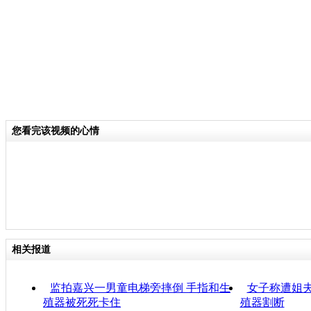
您看完该视频的心情
相关报道
监拍嘉兴一男童电梯旁摔倒 手指和生
女子称遭姐夫
殖器被死死卡住
殖器割断