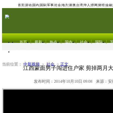
首页
|
滚动
|
国内
|
国际
|
军事
|
社会
|
地方
|
港澳
|
台湾
|
华人
|
侨网
|
财经
|
金融
|
首页
最新
热点
国内
社会
国际
东北亚电视网
当前位置：
中新视频
>
社会
>
正文
江西蒙面男子闯进住户家 剪掉两月
发布时间：2014年10月10日 09:08
来源：安