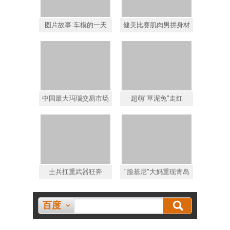
图片故事:车模的一天
健美比赛肌肉男拼身材
中国最大玛瑙交易市场
超萌"草泥兔"走红
士兵扛重武器狂奔
"脸基尼"大妈重现青岛
百度