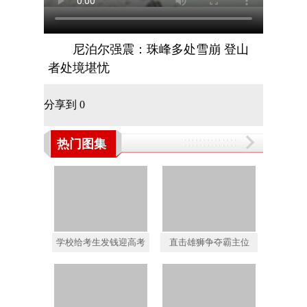
尼泊尔强震：珠峰多处雪崩 登山
者处境堪忧
分享到
0
热门图集
学校给考生发钱迎高考
直击雄狮争夺霸主位