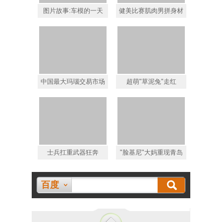
图片故事:车模的一天
健美比赛肌肉男拼身材
中国最大玛瑙交易市场
超萌"草泥兔"走红
士兵扛重武器狂奔
"脸基尼"大妈重现青岛
百度