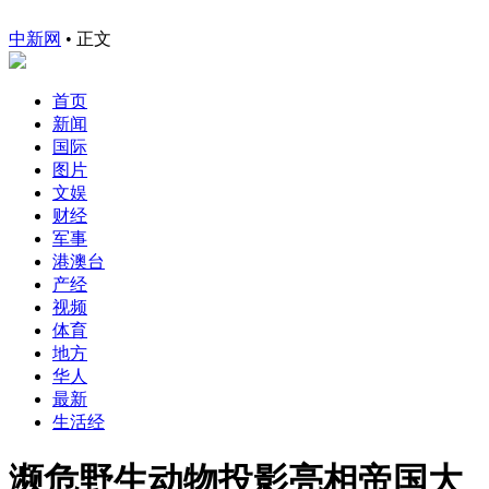
中新网
•
正文
首页
新闻
国际
图片
文娱
财经
军事
港澳台
产经
视频
体育
地方
华人
最新
生活经
濒危野生动物投影亮相帝国大