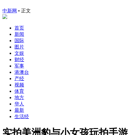
中新网
•
正文
首页
新闻
国际
图片
文娱
财经
军事
港澳台
产经
视频
体育
地方
华人
最新
生活经
实拍美洲豹与小女孩玩拍手游