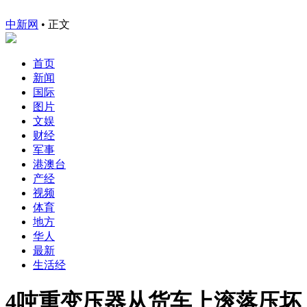
中新网
•
正文
首页
新闻
国际
图片
文娱
财经
军事
港澳台
产经
视频
体育
地方
华人
最新
生活经
4吨重变压器从货车上滚落压坏