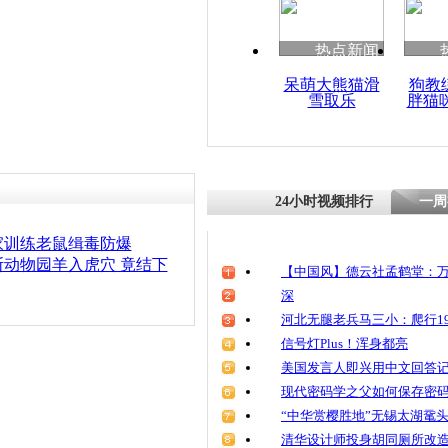
热点新闻
呆萌大熊猫滑
狗教
雪取乐
胖猫
24小时视频排行
一周
家训练老鼠缉毒防爆
动物园羊入虎穴 竟结下
【中国风】德云社孟鹤堂：万
深
河北无腿老兵马三小：爬行19
信号灯Plus！浑身都亮
美国发言人即兴用中文回答
现代密码学之父如何保存密
“中华赏樱胜地”无锡太湖鼋
清华设计师投身胡同厕所改造