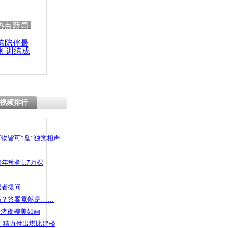
热点新闻
练陪伴最
咪 训练成
功瘦身
视频排行
物皆可“盘”独觉相声
年种树1.7万棵
记者提问
码？答案竟然是……
头渚夜樱美如画
 精力付出堪比建楼