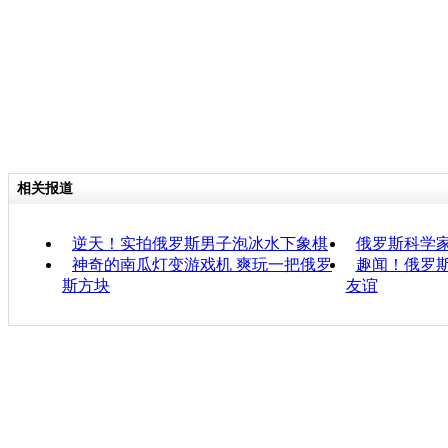
相关报道
逆天！实拍俄罗斯男子泡冰水下象棋
俄罗斯科学
神奇的南瓜灯变游戏机 爽玩一把俄罗
趣闻！俄罗斯
斯方块
友谊