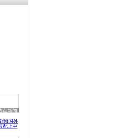
热点新闻
醉倒!国外
被配上中
国民乐