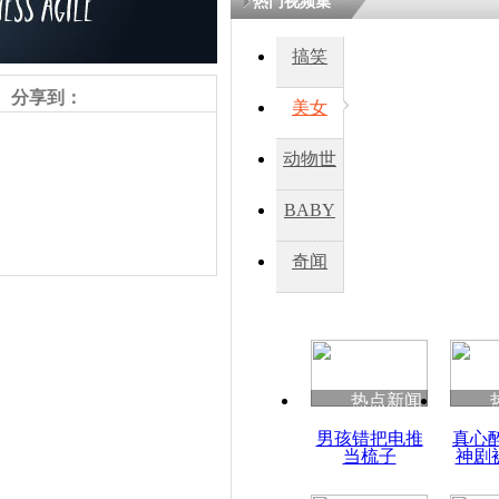
热门视频集
搞笑
分享到：
美女
动物世
界
BABY
秀
奇闻
责任编辑：【
吉晓东
】
热点新闻
男孩错把电推
真心
当梳子
神剧