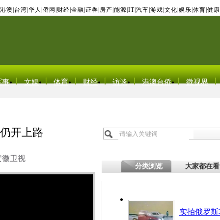
港澳
|
台湾
|
华人
|
侨网
|
财经
|
金融
|
证券
|
房产
|
能源
|
IT
|
汽车
|
游戏
|
文化
|
娱乐
|
体育
|
健康
军事
文娱
体育
财经
访谈
港澳台侨
微视界
半仍开上路
安徽卫视
分类浏览
大家都在看
实拍俄罗斯