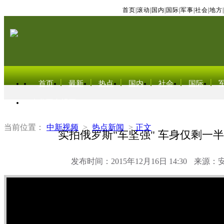
首页
|
滚动
|
国内
|
国际
|
军事
|
社会
|
地方
|
首页
最新
热点
国内
社会
国际
东北亚电视网
当前位置：
中新视频
>
热点新闻
>
正文
实拍俄罗斯"车坚强" 车身仅剩一
发布时间：2015年12月16日 14:30
来源：