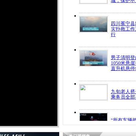
城，保护不
四川冕宁县
灾扑救工作
行
男子清明登
1050米悬
直升机悬停
九旬老人挤
乘务员全部
“所有车辆
开！”儿童
警急速救助