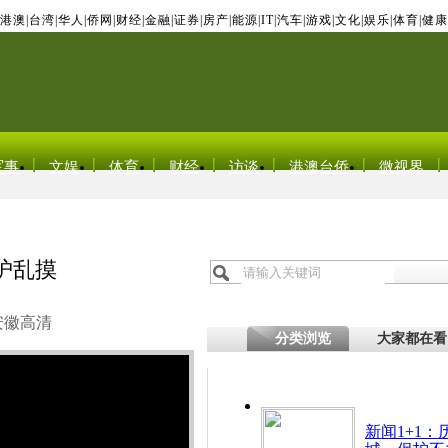
港澳
|
台湾
|
华人
|
侨网
|
财经
|
金融
|
证券
|
房产
|
能源
|
IT
|
汽车
|
游戏
|
文化
|
娱乐
|
体育
|
健康
军事
文娱
体育
财经
访谈
港澳台侨
微视界
护乱摸
安徽高清
分类浏览
大家都在看
新闻1+1