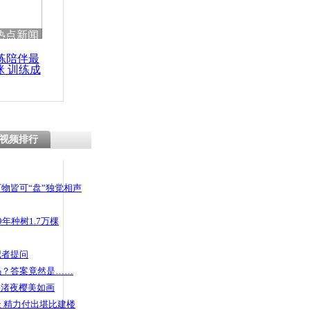
 哀思悼忠
热点新闻
练陪伴最
咪 训练成
功瘦身
咸猪手 男
乱摸
视频排行
物皆可“盘”独觉相声
年种树1.7万棵
记者提问
码？答案竟然是……
头渚夜樱美如画
 精力付出堪比建楼