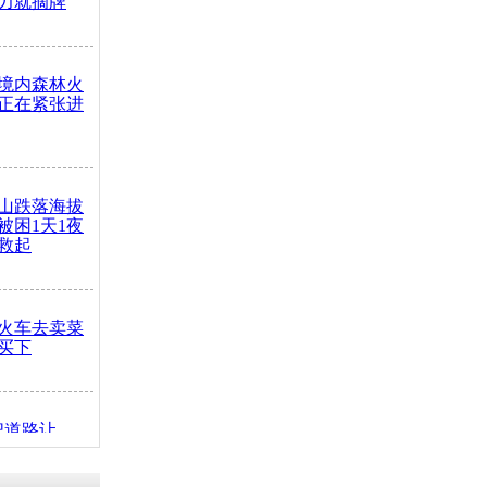
力就摘牌
境内森林火
正在紧张进
山跌落海拔
崖被困1天1夜
救起
火车去卖菜
买下
把道路让
突发疾病交