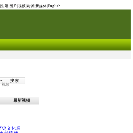
|
生活
|
图片
|
视频
|
访谈
|
新媒体
|
English
搜 索
视频
最新视频
：历史文化名