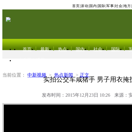
首页
|
滚动
|
国内
|
国际
|
军事
|
社会
|
地方
|
首页
最新
热点
国内
社会
国际
东北亚电视网
当前位置：
中新视频
>
热点新闻
>
正文
实拍公交车咸猪手 男子用衣掩
发布时间：2015年12月23日 10:26
来源：