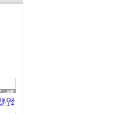
残疾男子因
砸银行
千年传统习
众为娥皇女
行被查情绪
回答崩溃原
热点新闻
乡上万人欢
醉倒!国外
节
被配上中
国民乐