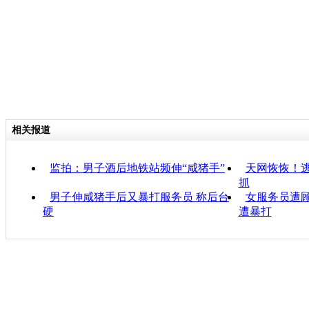
相关报道
监拍：男子酒后地铁站频伸“咸猪手”
天网恢恢！
抓
男子伸咸猪手后又暴打服务员 称后台
女服务员遭顾
硬
遭暴打