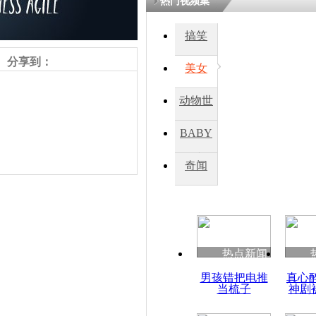
热门视频集
搞笑
四川一精神
病发持大锤
分享到：
美女
动物世
探访传承四
俗：近万民
界
BABY
英省亲送行
秀
奇闻
小伙骑车逆
崩溃 网上
因
责任编辑：【
王祎
】
热点新闻
四川兴文苗
男孩错把电推
真心
度苗族花山
当梳子
神剧