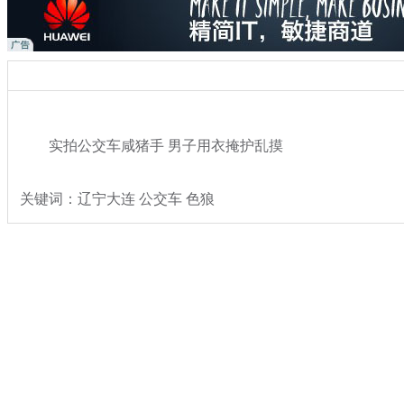
实拍公交车咸猪手 男子用衣掩护乱摸
关键词：辽宁大连 公交车 色狼
分类名称：
热点新闻
奇闻
标签：