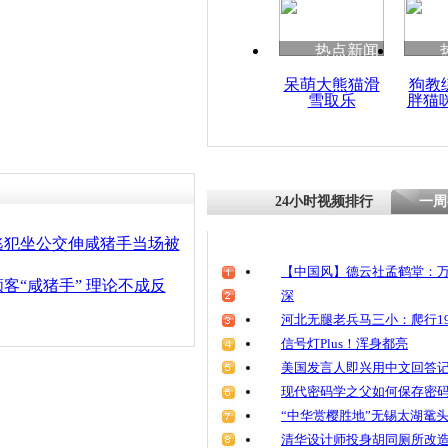
清明祭英烈
魂
热点新闻
呆萌大熊猫滑
狗教
雪取乐
胖猫
实拍公交车
子用衣掩护
24小时视频排行
一周
逃犯坐公交伸咸猪手当场被
【中国风】德云社孟鹤堂：万
客“咸猪手” 理论不成反
深
河北无腿老兵马三小：爬行19
信号灯Plus！浑身都亮
美国发言人即兴用中文回答
现代密码学之父如何保存密
“中华赏樱胜地”无锡太湖鼋
清华设计师投身胡同厕所改造