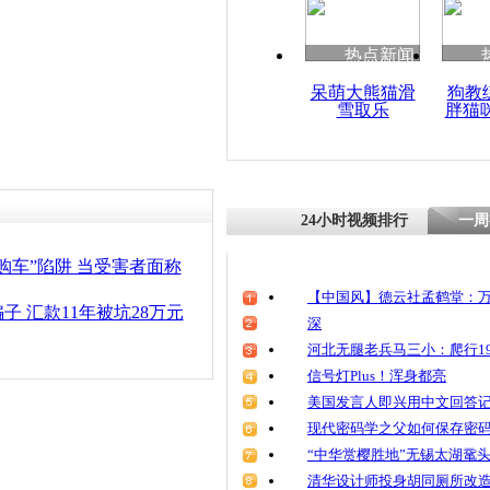
清明祭英烈
魂
热点新闻
呆萌大熊猫滑
狗教
雪取乐
胖猫
骗子开路虎
24小时视频排行
一周
购车”陷阱 当受害者面称
【中国风】德云社孟鹤堂：万
子 汇款11年被坑28万元
深
河北无腿老兵马三小：爬行19
信号灯Plus！浑身都亮
美国发言人即兴用中文回答
现代密码学之父如何保存密
“中华赏樱胜地”无锡太湖鼋
清华设计师投身胡同厕所改造