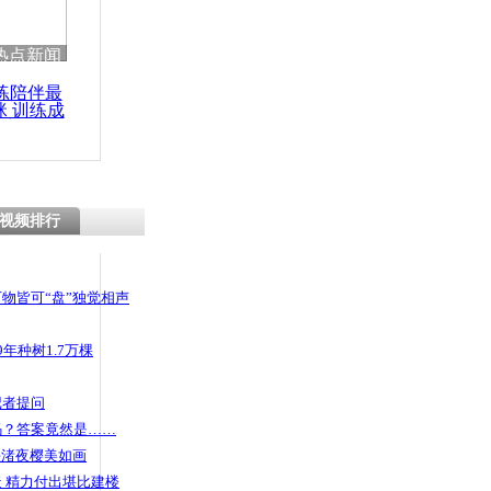
 哀思悼忠
热点新闻
练陪伴最
咪 训练成
功瘦身
卖高档手机
视频排行
物皆可“盘”独觉相声
年种树1.7万棵
记者提问
码？答案竟然是……
头渚夜樱美如画
 精力付出堪比建楼