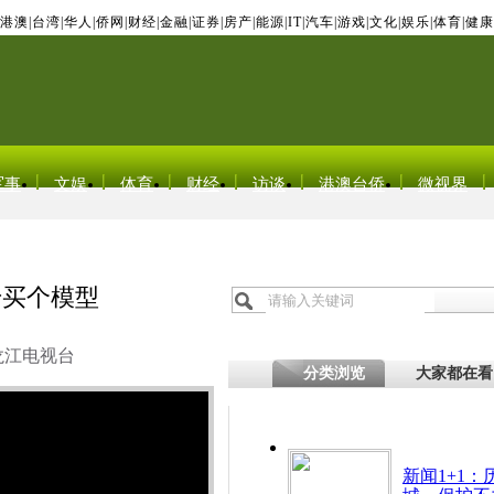
港澳
|
台湾
|
华人
|
侨网
|
财经
|
金融
|
证券
|
房产
|
能源
|
IT
|
汽车
|
游戏
|
文化
|
娱乐
|
体育
|
健康
军事
文娱
体育
财经
访谈
港澳台侨
微视界
千买个模型
龙江电视台
分类浏览
大家都在看
新闻1+1