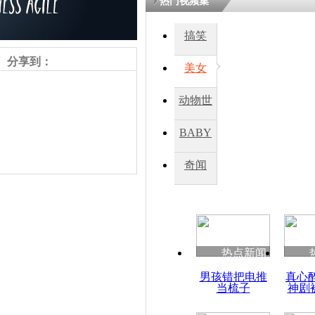
热门视频集
搞笑
四川一精神
病发持大锤
分享到：
美女
动物世
探访传承四
俗：近万民
界
BABY
英省亲送行
秀
奇闻
小伙骑车逆
崩溃 网上
因
责任编辑：【
王祎
】
热点新闻
四川兴文苗
男孩错把电推
真心
度苗族花山
当梳子
神剧