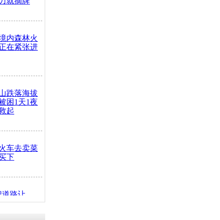
力就摘牌
境内森林火
正在紧张进
山跌落海拔
崖被困1天1夜
救起
火车去卖菜
买下
把道路让
突发疾病交