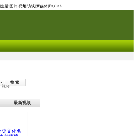
|
生活
|
图片
|
视频
|
访谈
|
新媒体
|
English
搜 索
视频
最新视频
：历史文化名