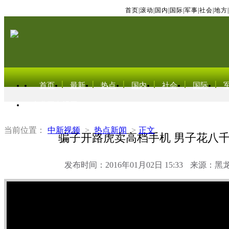
首页
|
滚动
|
国内
|
国际
|
军事
|
社会
|
地方
|
首页
最新
热点
国内
社会
国际
东北亚电视网
当前位置：
中新视频
>
热点新闻
>
正文
骗子开路虎卖高档手机 男子花八
发布时间：2016年01月02日 15:33
来源：黑