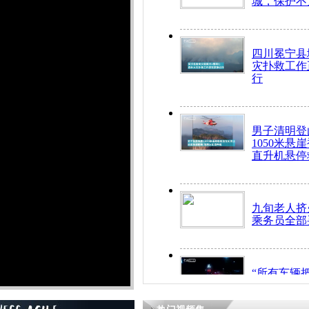
城，保护不
四川冕宁县
灾扑救工作
行
男子清明登
1050米悬
直升机悬停
九旬老人挤
乘务员全部
“所有车辆
开！”儿童
警急速救助