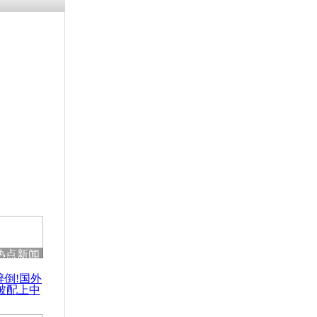
残疾男子因
砸银行
千年传统习
众为娥皇女
行被查情绪
回答崩溃原
热点新闻
乡上万人欢
醉倒!国外
节
被配上中
国民乐