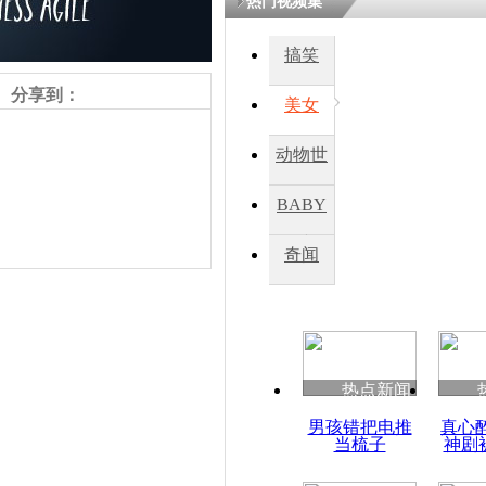
热门视频集
熷悎浣� 
瘑灞€
搞笑
分享到：
美女
娉板浗閫€
笂灏嗭細姝�
动物世
忓彈瀹炴垬
鍚稿紩澶氬
界
ㄤ笘鐣岃
BABY
秀
奇闻
法国一驾车
责任编辑：【
王祎
】
热点新闻
男孩错把电推
真心
当梳子
神剧