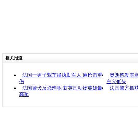
相关报道
法国一男子驾车撞执勤军人 遭枪击重
奥朗德发表
伤
主义低头
法国警犬反恐殉职 获英国动物英雄最
法国警方抓
高奖