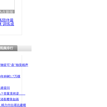
热点新闻
练陪伴最
咪 训练成
功瘦身
视频排行
物皆可“盘”独觉相声
年种树1.7万棵
记者提问
码？答案竟然是……
头渚夜樱美如画
 精力付出堪比建楼