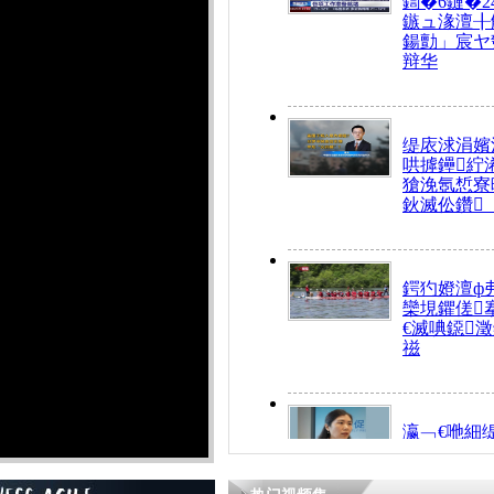
鍧�6鏈�2
鏃ュ湪澶╂
鍚勯」宸ヤ
辩华
缇庡浗涓嬪
哄摢鑸紵
獊浼氬惁寮
鈥滅伀鑽
鍔犳嬁澶ф
欒垷鑺傞
€滅唺鐚
禌
瀛﹁€咃細
€间笢鍗椾
解€滆劚閽
姪鎺ㄤ腑鍥