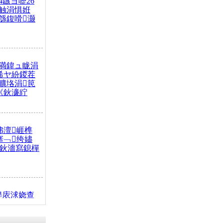
4鏃ヨ嚦26
触涓惧姙
綔鍑嗗灏
満鍏ュ眬涓
浠ヤ紛鍐茬
曠垎涓笢
《鈥濓紵
弗澶崕榫
搴﹁绔嬧
澂鈥濇寫鎴樿
缇庡浗娆查
簹涓庝腑鍥
┾€濓紝鍙嶅
解€斾笢鐩