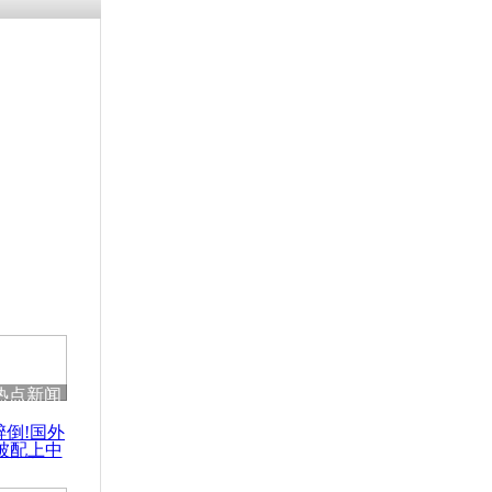
涓ㄥ浗闄呰
褰圭┖鍐涗
-10CE缁
妫€楠岋紝
浗鍏虫敞涓
男冲撞军人
热点新闻
醉倒!国外
被配上中
国民乐