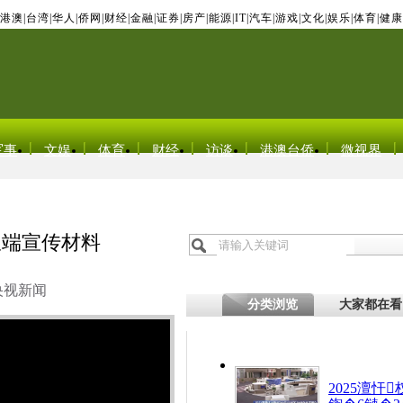
港澳
|
台湾
|
华人
|
侨网
|
财经
|
金融
|
证券
|
房产
|
能源
|
IT
|
汽车
|
游戏
|
文化
|
娱乐
|
体育
|
健康
军事
文娱
体育
财经
访谈
港澳台侨
微视界
极端宣传材料
央视新闻
分类浏览
大家都在看
2025澶忓