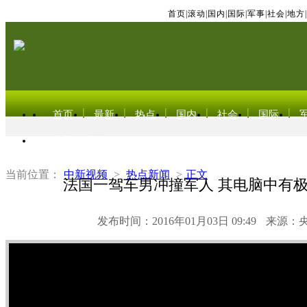
首页
|
滚动
|
国内
|
国际
|
军事
|
社会
|
地方
|
首页
最新
热点
国内
社会
国际
东北亚电视网
当前位置：
中新视频
>
热点新闻
>
正文
法国一驾车男冲撞军人 其电脑中有
发布时间：2016年01月03日 09:49
来源：