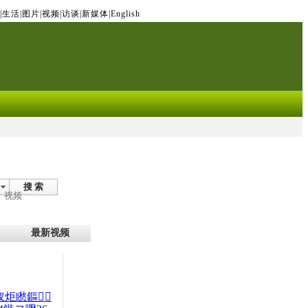
|
生活
|
图片
|
视频
|
访谈
|
新媒体
|
English
搜 索
视频
最新视频
杈炬矁鏂