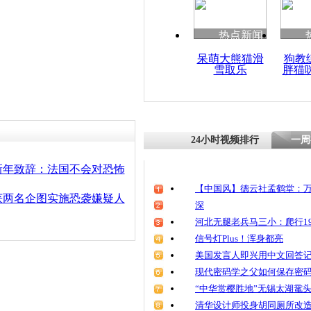
热点新闻
呆萌大熊猫滑
狗教
雪取乐
胖猫
24小时视频排行
一周
新年致辞：法国不会对恐怖
【中国风】德云社孟鹤堂：万
获两名企图实施恐袭嫌疑人
深
河北无腿老兵马三小：爬行19
信号灯Plus！浑身都亮
美国发言人即兴用中文回答
现代密码学之父如何保存密
“中华赏樱胜地”无锡太湖鼋
清华设计师投身胡同厕所改造