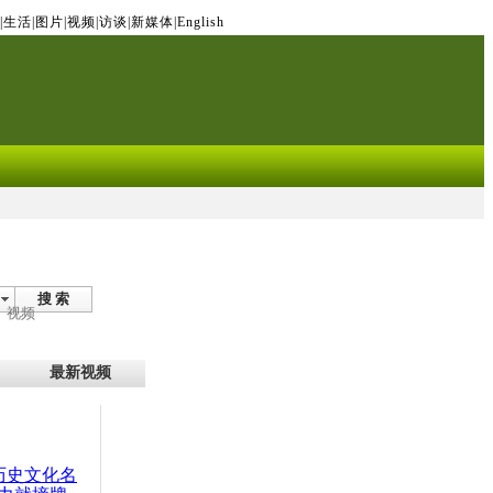
|
生活
|
图片
|
视频
|
访谈
|
新媒体
|
English
搜 索
视频
最新视频
：历史文化名