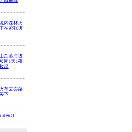
力就摘牌
境内森林火
正在紧张进
山跌落海拔
崖被困1天1夜
救起
火车去卖菜
买下
把道路让
突发疾病交