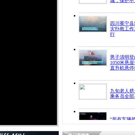
城，保护不
四川冕宁县
灾扑救工作
行
男子清明登
1050米悬
直升机悬停
九旬老人挤
乘务员全部
“所有车辆
开！”儿童
警急速救助