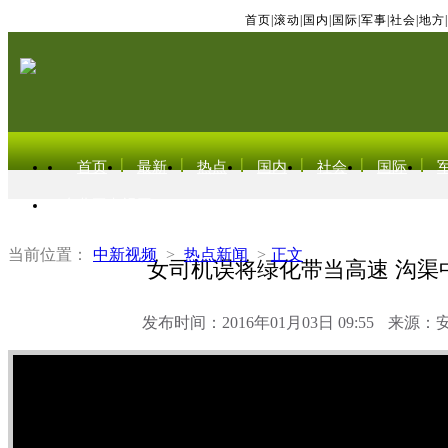
首页
|
滚动
|
国内
|
国际
|
军事
|
社会
|
地方
|
首页
最新
热点
国内
社会
国际
东北亚电视网
当前位置：
中新视频
>
热点新闻
>
正文
女司机误将绿化带当高速 沟渠
发布时间：2016年01月03日 09:55
来源：