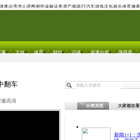
港澳
|
台湾
|
华人
|
侨网
|
财经
|
金融
|
证券
|
房产
|
能源
|
IT
|
汽车
|
游戏
|
文化
|
娱乐
|
体育
|
健康
军事
文娱
体育
财经
访谈
港澳台侨
微视界
中翻车
安徽高清
分类浏览
大家都在看
新闻1+1