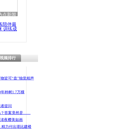
 哀思悼忠
热点新闻
练陪伴最
咪 训练成
功瘦身
绿化带当高
视频排行
物皆可“盘”独觉相声
年种树1.7万棵
记者提问
码？答案竟然是……
头渚夜樱美如画
 精力付出堪比建楼