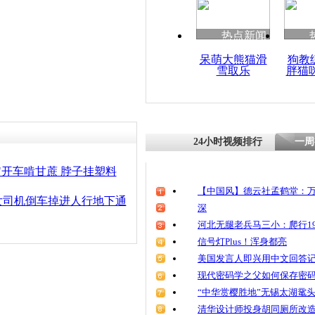
清明祭英烈
魂
热点新闻
呆萌大熊猫滑
狗教
雪取乐
胖猫
女司机误将
速
24小时视频排行
一周
"开车啃甘蔗 脖子挂塑料
【中国风】德云社孟鹤堂：万
女司机倒车掉进人行地下通
深
河北无腿老兵马三小：爬行19
信号灯Plus！浑身都亮
美国发言人即兴用中文回答
现代密码学之父如何保存密
“中华赏樱胜地”无锡太湖鼋
清华设计师投身胡同厕所改造