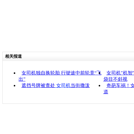
相关报道
女司机独自换轮胎 行驶途中前轮竟“飞
女司机"机智
出”
袋目不斜视
遮挡号牌被查处
女司机
当街撒泼
奇葩车祸！
道