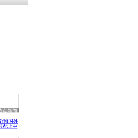
残疾男子因
砸银行
千年传统习
众为娥皇女
行被查情绪
回答崩溃原
热点新闻
乡上万人欢
醉倒!国外
节
被配上中
国民乐