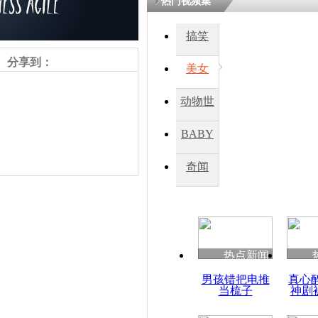
热门视频集
搞笑
四川一精神
病发持大锤
分享到：
美女
动物世
探访传承四
俗：近万民
界
BABY
英省亲送行
秀
奇闻
小伙骑车逆
崩溃 网上
因
责任编辑：【
王祎
】
热点新闻
四川兴文苗
男孩错把电推
真心
度苗族花山
当梳子
神剧