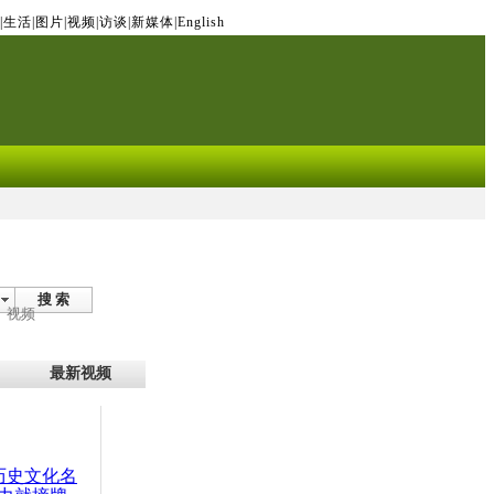
|
生活
|
图片
|
视频
|
访谈
|
新媒体
|
English
搜 索
视频
最新视频
：历史文化名