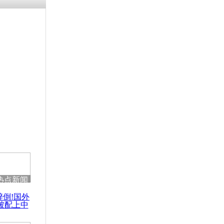
残疾男子因
砸银行
千年传统习
众为娥皇女
行被查情绪
回答崩溃原
热点新闻
乡上万人欢
醉倒!国外
节
被配上中
国民乐