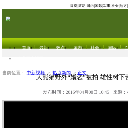
首页
|
滚动
|
国内
|
国际
|
军事
|
社会
|
地方
|
首页
最新
热点
国内
社会
国际
东北亚电视网
当前位置：
中新视频
>
热点新闻
>
正文
大熊猫野外“婚恋”被拍 雄性树下
发布时间：2016年04月08日 10:45
来源：