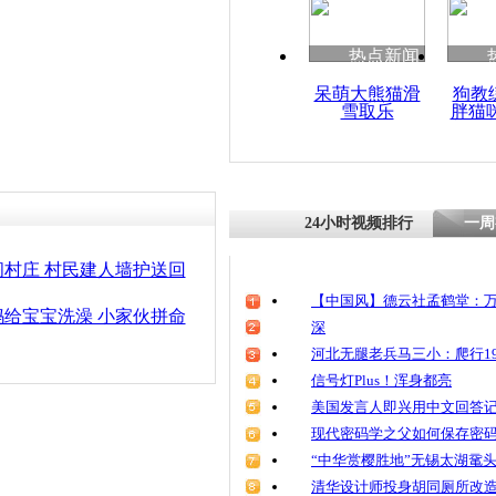
清明祭英烈
魂
热点新闻
呆萌大熊猫滑
狗教
雪取乐
胖猫
大熊猫野外
24小时视频排行
一周
村庄 村民建人墙护送回
【中国风】德云社孟鹤堂：万
给宝宝洗澡 小家伙拼命
深
河北无腿老兵马三小：爬行19
信号灯Plus！浑身都亮
美国发言人即兴用中文回答
现代密码学之父如何保存密
“中华赏樱胜地”无锡太湖鼋
清华设计师投身胡同厕所改造