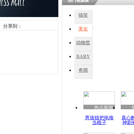
热门视频集
搞笑
四川一精神
病发持大锤
分享到：
美女
动物世
探访传承四
俗：近万民
界
BABY
英省亲送行
秀
奇闻
小伙骑车逆
崩溃 网上
因
责任编辑：【
王祎
】
热点新闻
四川兴文苗
男孩错把电推
真心
度苗族花山
当梳子
神剧