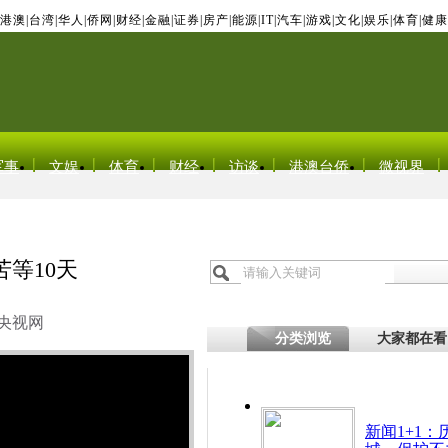
港澳
|
台湾
|
华人
|
侨网
|
财经
|
金融
|
证券
|
房产
|
能源
|
IT
|
汽车
|
游戏
|
文化
|
娱乐
|
体育
|
健康
军事
文娱
体育
财经
访谈
港澳台侨
微视界
苦等10天
央视网
分类浏览
大家都在看
新闻1+1