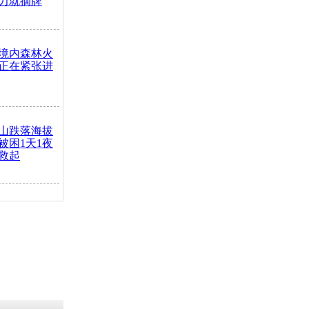
力就摘牌
境内森林火
正在紧张进
山跌落海拔
崖被困1天1夜
救起
火车去卖菜
买下
把道路让
突发疾病交