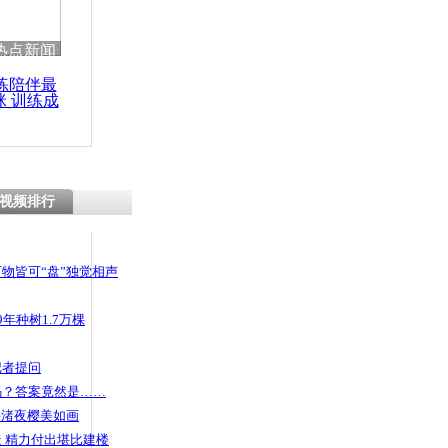
 哀思悼忠
热点新闻
练陪伴最
咪 训练成
功瘦身
“婚恋”被拍
视频排行
物皆可“盘”独觉相声
年种树1.7万棵
记者提问
码？答案竟然是……
头渚夜樱美如画
 精力付出堪比建楼