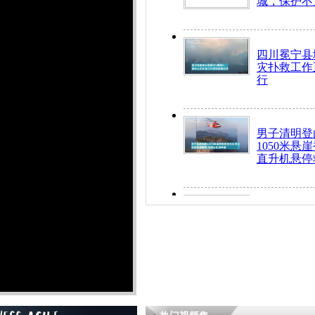
城，保护不
四川冕宁县
灾扑救工作
行
男子清明登
1050米悬
直升机悬停
九旬老人挤
乘务员全部
“所有车辆
开！”儿童
警急速救助