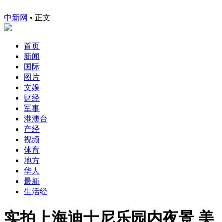
中新网
•
正文
首页
新闻
国际
图片
文娱
财经
军事
港澳台
产经
视频
体育
地方
华人
最新
生活经
实拍上海迪士尼乐园内夜景 美