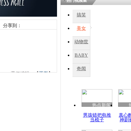
热门视频集
搞笑
分享到：
美女
动物世
界
BABY
秀
奇闻
责任编辑：【
王胤
】
热点新闻
男孩错把电推
真心
当梳子
神剧