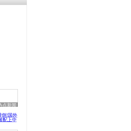
热点新闻
醉倒!国外
被配上中
国民乐