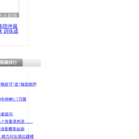
热点新闻
练陪伴最
咪 训练成
功瘦身
视频排行
物皆可“盘”独觉相声
年种树1.7万棵
记者提问
码？答案竟然是……
头渚夜樱美如画
 精力付出堪比建楼