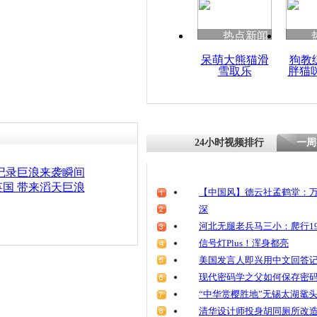
热点新闻
呆萌大熊猫滑
狗教
雪取乐
胖猫
24小时视频排行
一周
记录巨浪来袭瞬间
国 带来滔天巨浪
【中国风】德云社孟鹤堂：万
深
河北无腿老兵马三小：爬行19
信号灯Plus！浑身都亮
美国发言人即兴用中文回答
现代密码学之父如何保存密
“中华赏樱胜地”无锡太湖鼋
清华设计师投身胡同厕所改造