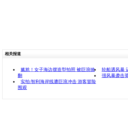
相关报道
尴尬！女子海边摆造型拍照 被巨浪掀
轮船遇风暴 
翻
强风暴袭击英
实拍:智利海岸线遭巨浪冲击 游客冒险
围观