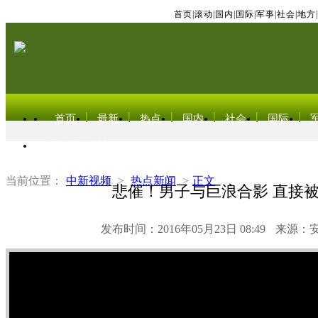
首页
|
滚动
|
国内
|
国际
|
军事
|
社会
|
地方
|
首页
最新
热点
国内
社会
国际
东北亚电视网
当前位置：
中新视频
>
热点新闻
>
正文
悲催！男子与巨浪合影 直接
发布时间：2016年05月23日 08:49
来源：