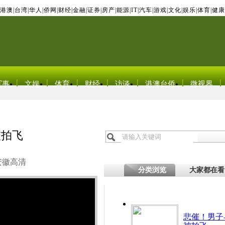
港澳
|
台湾
|
华人
|
侨网
|
财经
|
金融
|
证券
|
房产
|
能源
|
IT
|
汽车
|
游戏
|
文化
|
娱乐
|
体育
|
健康
军事
文娱
体育
财经
访谈
港澳台侨
微视界
被拍飞
安徽高清
分类浏览
大家都在看
悲催！男子