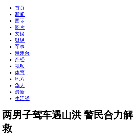
首页
新闻
国际
图片
文娱
财经
军事
港澳台
产经
视频
体育
地方
华人
最新
生活经
两男子驾车遇山洪 警民合力解
救