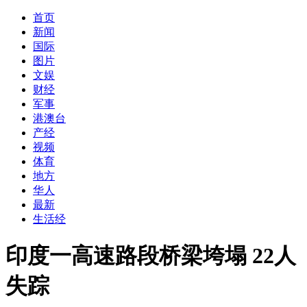
首页
新闻
国际
图片
文娱
财经
军事
港澳台
产经
视频
体育
地方
华人
最新
生活经
印度一高速路段桥梁垮塌 22人
失踪