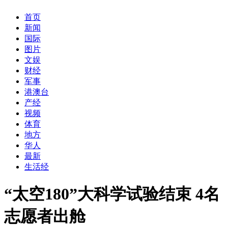
首页
新闻
国际
图片
文娱
财经
军事
港澳台
产经
视频
体育
地方
华人
最新
生活经
“太空180”大科学试验结束 4名
志愿者出舱