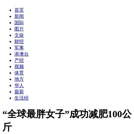
首页
新闻
国际
图片
文娱
财经
军事
港澳台
产经
视频
体育
地方
华人
最新
生活经
“全球最胖女子”成功减肥100公
斤