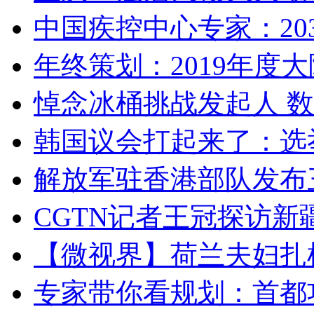
中国疾控中心专家：203
年终策划：2019年度大陆
悼念冰桶挑战发起人 数百
韩国议会打起来了：选举
解放军驻香港部队发布三
CGTN记者王冠探访新疆
【微视界】荷兰夫妇扎根青
专家带你看规划：首都功