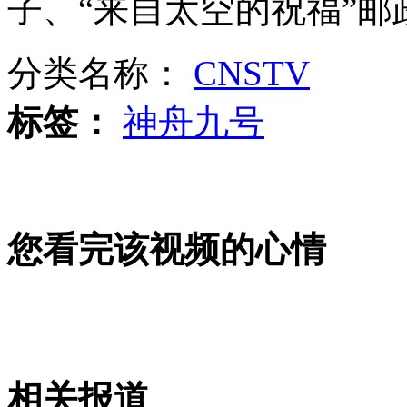
子、“来自太空的祝福”邮
女孩北京地铁殴打老人 痛下狠手拳打脚踢
分类名称：
CNSTV
无痛分娩是否安全 医生回应
标签：
神舟九号
外交部：反对强权政治霸凌主义
外交部：有关国家言论片面不公正
您看完该视频的心情
安徽一实载49人客车翻车
相关报道