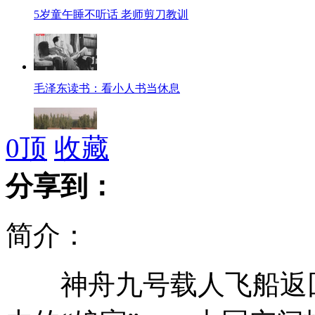
5岁童午睡不听话 老师剪刀教训
毛泽东读书：看小人书当休息
0
顶
收藏
两千露营爱好者扎营沙漠玩时尚
分享到：
简介：
宁波法院淘宝开店进行司法拍卖
神舟九号载人飞船返回
天津羊驼预测意大利将夺冠