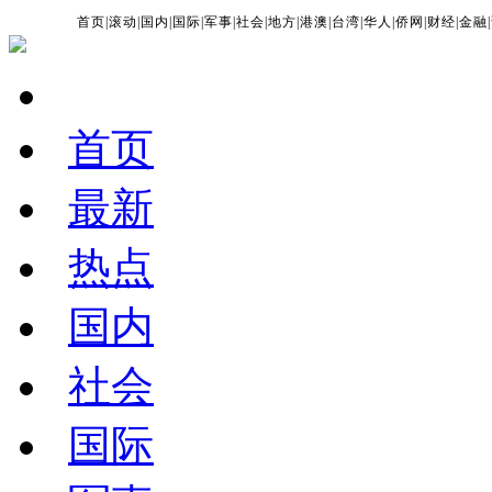
首页
|
滚动
|
国内
|
国际
|
军事
|
社会
|
地方
|
港澳
|
台湾
|
华人
|
侨网
|
财经
|
金融
|
首页
最新
热点
国内
社会
国际