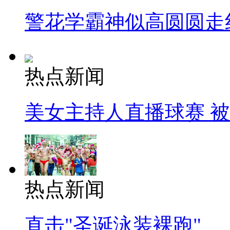
警花学霸神似高圆圆走
热点新闻
美女主持人直播球赛 
热点新闻
直击"圣诞泳装裸跑"