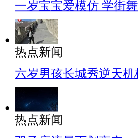
一岁宝宝爱模仿 学街
热点新闻
六岁男孩长城秀逆天机
热点新闻