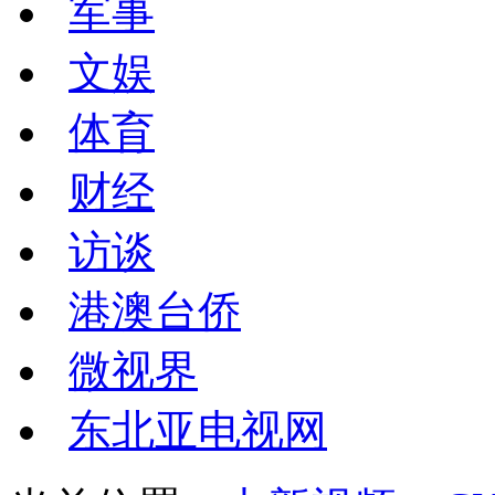
军事
文娱
体育
财经
访谈
港澳台侨
微视界
东北亚电视网