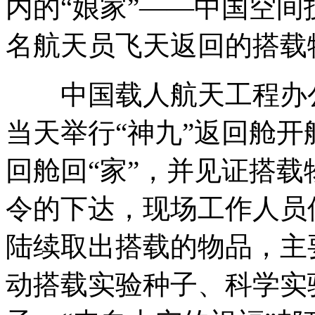
内的“娘家”——中国空间
名航天员飞天返回的搭载
"巴神"放言决赛要进西班牙四球
中国载人航天工程办公
当天举行“神九”返回舱
胡锦涛出席香港第四届政府就职典礼讲话实录
回舱回“家”，并见证搭载
令的下达，现场工作人员
梁振英宣誓就任香港第四任特首
陆续取出搭载的物品，主
山西运城恶犬咬伤多人 警民合力深夜将其击毙
动搭载实验种子、科学实