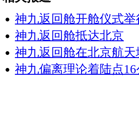
走！跟着总书记去植树
神九返回舱开舱仪式举
消防员救轻生者
花炮节热闹非凡
减压"枕头大战"
神九返回舱抵达北京
神九返回舱在北京航天
纽约上演“枕头大战”
神九偏离理论着陆点16
司机酒驾遇交警 急速倒车逃窜