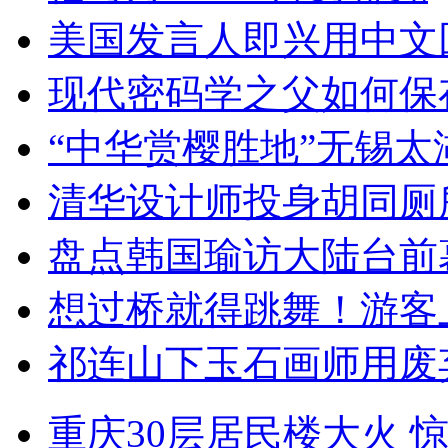
美国发言人即兴用中文
现代密码学之父如何保
“中华赏樱胜地”无锡
清华设计师投身胡同厕
盘点韩国瑜访大陆台前
想过桥就得跳舞！游客
祁连山下玉石画师用废
重庆30层居民楼大火