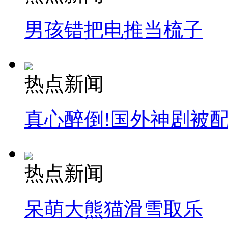
男孩错把电推当梳子
热点新闻
真心醉倒!国外神剧被
热点新闻
呆萌大熊猫滑雪取乐