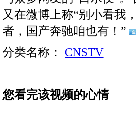
实拍:台湾男子边开车边刷牙
又在微博上称“别小看我
山西运城恶犬咬伤多人 警民合力深夜将其击毙
者，国产奔驰咱也有！”
分类名称：
CNSTV
女孩北京地铁殴打老人 痛下狠手拳打脚踢
无痛分娩是否安全 医生回应
您看完该视频的心情
外交部：反对强权政治霸凌主义
外交部：有关国家言论片面不公正