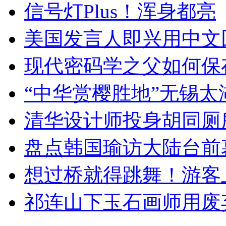
信号灯Plus！浑身都亮
美国发言人即兴用中文
现代密码学之父如何保
“中华赏樱胜地”无锡
清华设计师投身胡同厕
盘点韩国瑜访大陆台前
想过桥就得跳舞！游客
祁连山下玉石画师用废