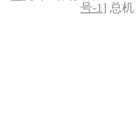
号-1
] 总机：