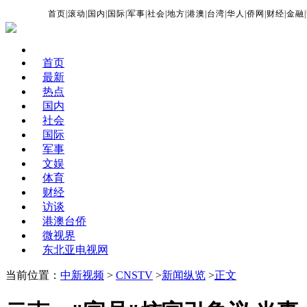
首页
|
滚动
|
国内
|
国际
|
军事
|
社会
|
地方
|
港澳
|
台湾
|
华人
|
侨网
|
财经
|
金融
|
首页
最新
热点
国内
社会
国际
军事
文娱
体育
财经
访谈
港澳台侨
微视界
东北亚电视网
当前位置：
中新视频
>
CNSTV
>
新闻纵览
>
正文