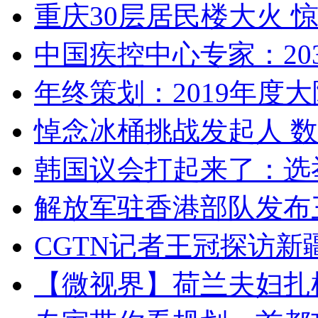
重庆30层居民楼大火
中国疾控中心专家：203
年终策划：2019年度大陆
悼念冰桶挑战发起人 数百
韩国议会打起来了：选举
解放军驻香港部队发布三
CGTN记者王冠探访新疆
【微视界】荷兰夫妇扎根青