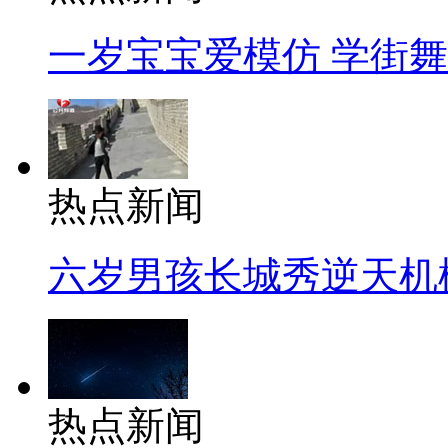
一岁宝宝爱模仿 学街
热点新闻
六岁男孩长城秀逆天机
热点新闻