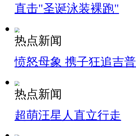
直击"圣诞泳装裸跑"
热点新闻
愤怒母象 携子狂追吉
热点新闻
超萌汪星人直立行走