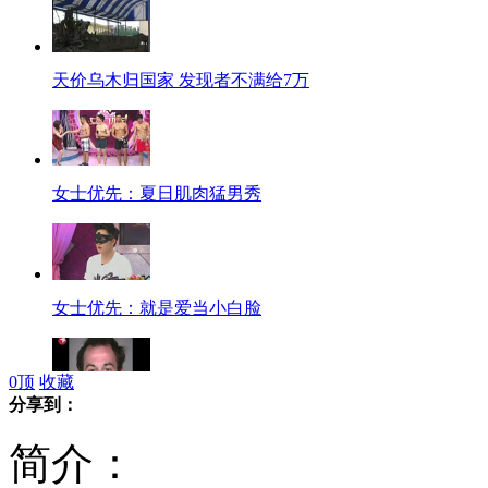
天价乌木归国家 发现者不满给7万
女士优先：夏日肌肉猛男秀
女士优先：就是爱当小白脸
0
顶
收藏
分享到：
实拍：美国裸男街头袭击路人
简介：