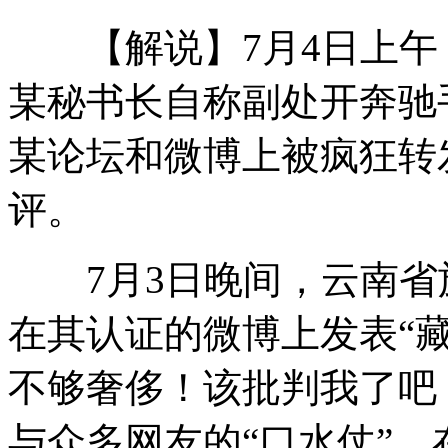
【解说】7月4日上午
F1西班牙女试车手撞车重伤
某秘书长自称副处开奔驰
某论坛和微博上被疯狂转
菲律宾总统称美国可派间谍机到南海
评。
蒋方舟即任<新周刊>副主编
7月3日晚间，云南省
在其认证的微博上发表“
当当网男经理偷拍女厕被抓
不够奢侈！该批判我了吧
与众多网友的“口水仗”