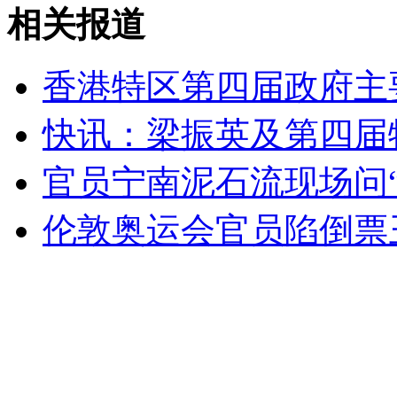
相关报道
安徽一实载49人客车翻车
香港特区第四届政府主
快讯：梁振英及第四届
走！跟着总书记去植树
官员宁南泥石流现场问
消防员救轻生者
花炮节热闹非凡
减压"枕头大战"
伦敦奥运会官员陷倒票
纽约上演“枕头大战”
司机酒驾遇交警 急速倒车逃窜