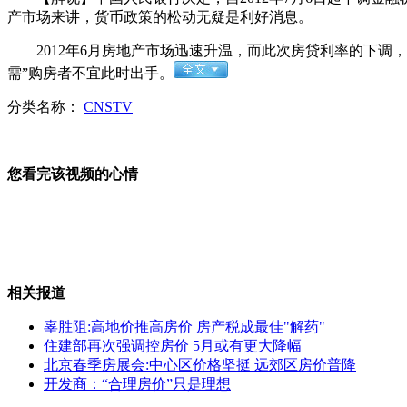
产市场来讲，货币政策的松动无疑是利好消息。
路面突发塌陷"吞"宝马一人死亡
2012年6月房地产市场迅速升温，而此次房贷利率的下调
需”购房者不宜此时出手。
分类名称：
CNSTV
实拍贾乃亮李小璐婚礼现场
您看完该视频的心情
实拍:台湾男子打点滴骑机车
相关报道
酒店女老板夜间揽客遭色狼猥亵
辜胜阻:高地价推高房价 房产税成最佳"解药"
住建部再次强调控房价 5月或有更大降幅
北京春季房展会:中心区价格坚挺 远郊区房价普降
开发商：“合理房价”只是理想