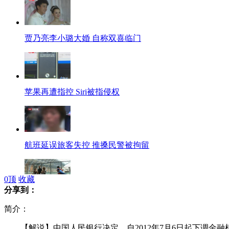
贾乃亮李小璐大婚 自称双喜临门
苹果再遭指控 Siri被指侵权
航班延误旅客失控 推搡民警被拘留
0
顶
收藏
分享到：
伦敦上演动感街舞秀 欢乐迎奥运
简介：
【解说】中国人民银行决定，自2012年7月6日起下调金融机