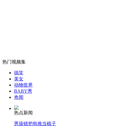
南京打造宝船将重访郑和下西洋航线
山西运城恶犬咬伤多人 警民合力深夜将其击毙
女孩北京地铁殴打老人 痛下狠手拳打脚踢
热门视频集
搞笑
无痛分娩是否安全 医生回应
美女
动物世界
BABY秀
外交部：反对强权政治霸凌主义
奇闻
热点新闻
外交部：有关国家言论片面不公正
男孩错把电推当梳子