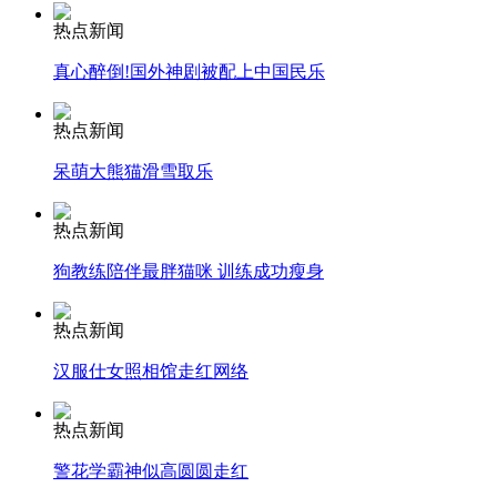
热点新闻
安徽一实载49人客车翻车
真心醉倒!国外神剧被配上中国民乐
热点新闻
呆萌大熊猫滑雪取乐
走！跟着总书记去植树
热点新闻
消防员救轻生者
花炮节热闹非凡
减压"枕头大战"
狗教练陪伴最胖猫咪 训练成功瘦身
热点新闻
汉服仕女照相馆走红网络
纽约上演“枕头大战”
热点新闻
司机酒驾遇交警 急速倒车逃窜
警花学霸神似高圆圆走红