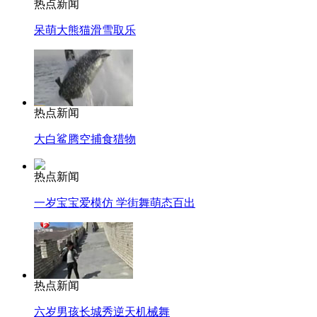
热点新闻
呆萌大熊猫滑雪取乐
热点新闻
大白鲨腾空捕食猎物
热点新闻
一岁宝宝爱模仿 学街舞萌态百出
热点新闻
六岁男孩长城秀逆天机械舞