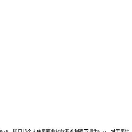
.8，即日起个人住房商业贷款基准利率下调为6.55。对于房地