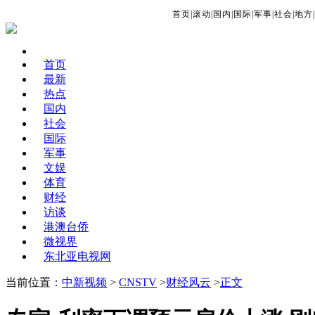
首页
|
滚动
|
国内
|
国际
|
军事
|
社会
|
地方
|
首页
最新
热点
国内
社会
国际
军事
文娱
体育
财经
访谈
港澳台侨
微视界
东北亚电视网
当前位置：
中新视频
>
CNSTV
>
财经风云
>
正文