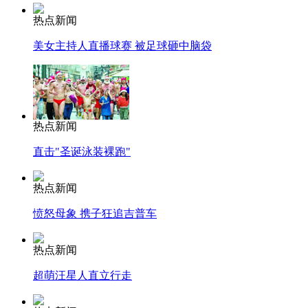
热点新闻
美女主持人直播球赛 被足球砸中脑袋
热点新闻
直击"圣诞泳装裸跑"
热点新闻
愤怒母象 携子狂追吉普车
热点新闻
超萌汪星人直立行走