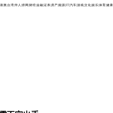
港澳
|
台湾
|
华人
|
侨网
|
财经
|
金融
|
证券
|
房产
|
能源
|
IT
|
汽车
|
游戏
|
文化
|
娱乐
|
体育
|
健康