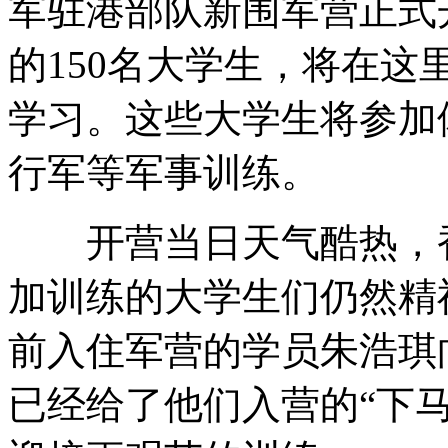
军驻港部队新围军营正式
的150名大学生，将在这
海南突降暴雨 女孩被冲进下水道
学习。这些大学生将参加
行军等军事训练。
美国旱灾面积扩大引发市场担忧
开营当日天气酷热，香
加训练的大学生们仍然精
史上最低工资:女员工曝产假仅发5毛
前入住军营的学员朱浩琪
山西运城恶犬咬伤多人 警民合力深夜将其击毙
已经给了他们入营的“下