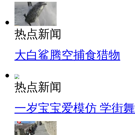
热点新闻
大白鲨腾空捕食猎物
热点新闻
一岁宝宝爱模仿 学街