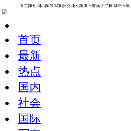
首页
|
滚动
|
国内
|
国际
|
军事
|
社会
|
地方
|
港澳
|
台湾
|
华人
|
侨网
|
财经
|
金融
|
首页
最新
热点
国内
社会
国际