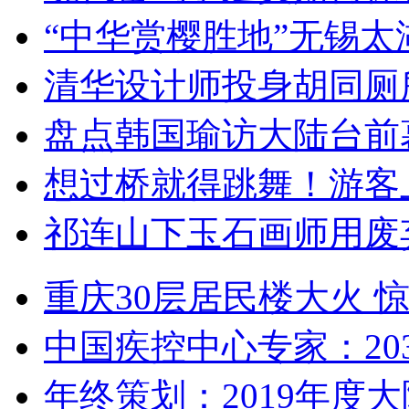
“中华赏樱胜地”无锡
清华设计师投身胡同厕
盘点韩国瑜访大陆台前
想过桥就得跳舞！游客
祁连山下玉石画师用废
重庆30层居民楼大火
中国疾控中心专家：203
年终策划：2019年度大陆