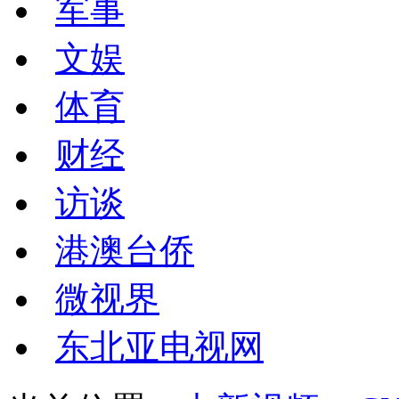
军事
文娱
体育
财经
访谈
港澳台侨
微视界
东北亚电视网