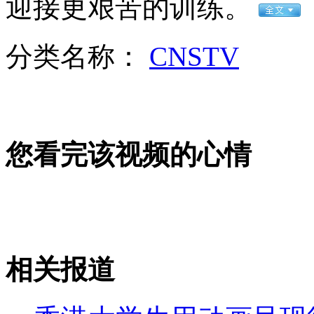
迎接更艰苦的训练。
女孩北京地铁殴打老人 痛下狠手拳打脚踢
分类名称：
CNSTV
无痛分娩是否安全 医生回应
外交部：反对强权政治霸凌主义
您看完该视频的心情
外交部：有关国家言论片面不公正
安徽一实载49人客车翻车
相关报道