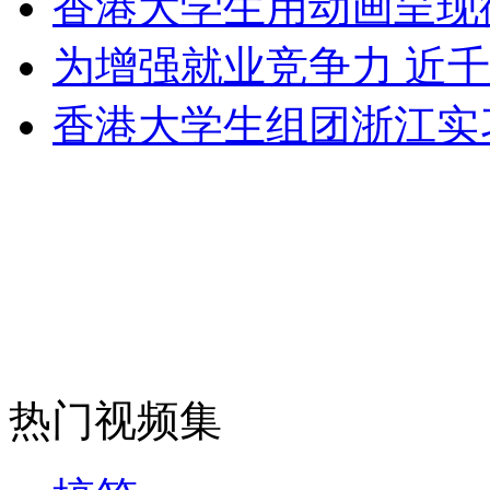
香港大学生用动画呈现
走！跟着总书记去植树
为增强就业竞争力 近
消防员救轻生者
花炮节热闹非凡
减压"枕头大战"
香港大学生组团浙江实
纽约上演“枕头大战”
司机酒驾遇交警 急速倒车逃窜
热门视频集