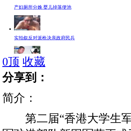
产妇厕所分娩 婴儿掉落便池
实拍叙反对派枪决亲政府民兵
0
顶
收藏
父亲执意酒驾 儿子无奈报警
分享到：
简介：
伦敦市长"洋相照"掀起PS热潮
第二届“香港大学生军事
呼市饭店楼顶坍塌致3死18伤