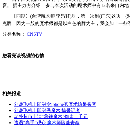
宴。 据主办方介绍，参与本次活动的魔术师中有12名来自内地
奥运健将儿时旧照大爆光 看谁变化大
【同期】(台湾魔术师 李昂轩)对，第一次到(广东)这边，
克牌，因为一般的魔术师都是以白色的牌为主，我会加上一些
分类名称：
CNSTV
刘翔发微薄晒术后靓照 表决心要继续跨栏
您看完该视频的心情
男子练武功穿600斤铁鞋行走
相关报道
NBA：湖人得霍华德组全明星阵容
刘谦飞机上即兴拿Iphone秀魔术惊呆乘客
刘谦飞机上即兴秀魔术 惊呆记者
老外超市上演"藏钱魔术"偷走上千元
遭遇“高手”观众
魔术
师险些丧命