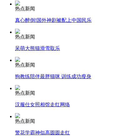
热点新闻
安徽一实载49人客车翻车
真心醉倒!国外神剧被配上中国民乐
热点新闻
呆萌大熊猫滑雪取乐
走！跟着总书记去植树
热点新闻
消防员救轻生者
花炮节热闹非凡
减压"枕头大战"
狗教练陪伴最胖猫咪 训练成功瘦身
热点新闻
汉服仕女照相馆走红网络
纽约上演“枕头大战”
热点新闻
司机酒驾遇交警 急速倒车逃窜
警花学霸神似高圆圆走红