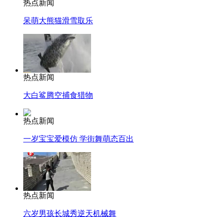
热点新闻
呆萌大熊猫滑雪取乐
热点新闻
大白鲨腾空捕食猎物
热点新闻
一岁宝宝爱模仿 学街舞萌态百出
热点新闻
六岁男孩长城秀逆天机械舞