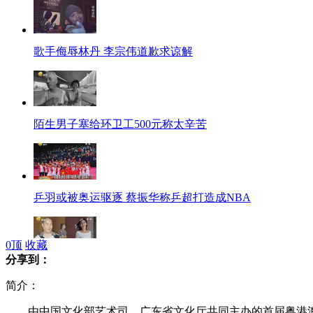
歌手侮辱林丹 李宗伟道歉求谅解
陌生男子塞给环卫工500元称太辛苦
乒羽或被奥运驱逐 蔡振华称乒超打造成NBA
0
顶
收藏
分享到：
张柏芝父亲涉嫌刑毁案被逮捕
简介：
由中国文化部艺术司、广东省文化厅共同主办的首届粤港澳台