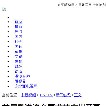
首页
|
滚动
|
国内
|
国际
|
军事
|
社会
|
地方
|
首页
最新
热点
国内
社会
国际
军事
文娱
体育
财经
访谈
港澳台侨
微视界
东北亚电视网
当前位置：
中新视频
>
CNSTV
>
新闻纵览
>
正文