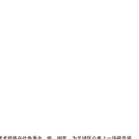
魔术师将在此角逐金、银、铜奖，为羊城民众奉上一场视觉盛