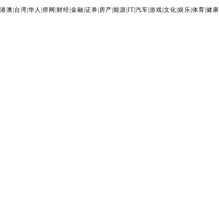
港澳
|
台湾
|
华人
|
侨网
|
财经
|
金融
|
证券
|
房产
|
能源
|
IT
|
汽车
|
游戏
|
文化
|
娱乐
|
体育
|
健康