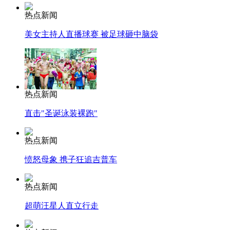
热点新闻
美女主持人直播球赛 被足球砸中脑袋
热点新闻
直击"圣诞泳装裸跑"
热点新闻
愤怒母象 携子狂追吉普车
热点新闻
超萌汪星人直立行走