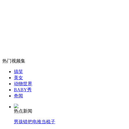
老人街头倒地无人敢扶引老外大骂
山西运城恶犬咬伤多人 警民合力深夜将其击毙
女孩北京地铁殴打老人 痛下狠手拳打脚踢
热门视频集
搞笑
无痛分娩是否安全 医生回应
美女
动物世界
BABY秀
外交部：反对强权政治霸凌主义
奇闻
热点新闻
外交部：有关国家言论片面不公正
男孩错把电推当梳子