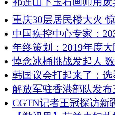
祁连山下玉石画师用废
重庆30层居民楼大火
中国疾控中心专家：203
年终策划：2019年度大陆
悼念冰桶挑战发起人 数百
韩国议会打起来了：选举
解放军驻香港部队发布三
CGTN记者王冠探访新疆