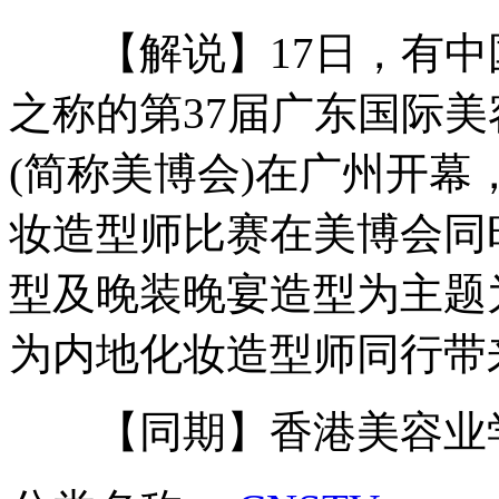
【解说】17日，有中
纽约机场两架飞机收到炸弹威胁
之称的第37届广东国际
新闻背景：中美两国高层互访机制
(简称美博会)在广州开幕，首
坚决反对《美日安保条约》适用于钓鱼岛
妆造型师比赛在美博会同
抗议美国电影 女子发动自杀式爆炸
型及晚装晚宴造型为主题
为内地化妆造型师同行带
山西运城恶犬咬伤多人 警民合力深夜将其击毙
【同期】香港美容业学
女孩北京地铁殴打老人 痛下狠手拳打脚踢