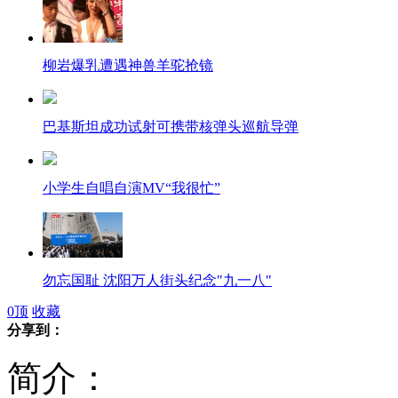
柳岩爆乳遭遇神兽羊驼抢镜
巴基斯坦成功试射可携带核弹头巡航导弹
小学生自唱自演MV“我很忙”
勿忘国耻 沈阳万人街头纪念"九一八"
0
顶
收藏
分享到：
简介：
11艘中国公务船驶入钓鱼岛海域