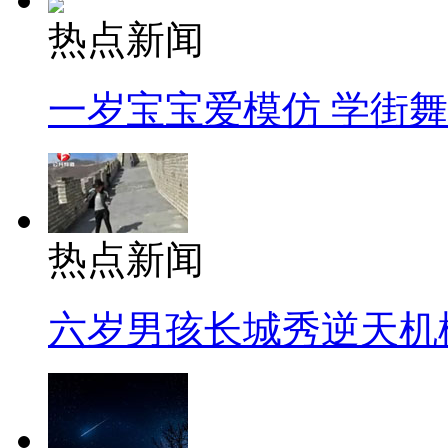
热点新闻
一岁宝宝爱模仿 学街
热点新闻
六岁男孩长城秀逆天机