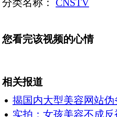
分类名称：
CNSTV
无痛分娩是否安全 医生回应
外交部：反对强权政治霸凌主义
您看完该视频的心情
外交部：有关国家言论片面不公正
安徽一实载49人客车翻车
相关报道
揭国内大型美容网站伪劣
走！跟着总书记去植树
实拍：女孩美容不成反