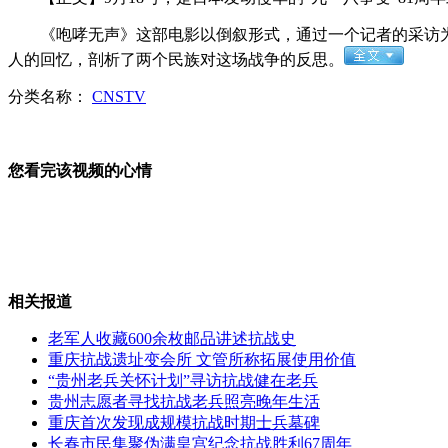
《咆哮无声》这部电影以倒叙形式，通过一个记者的采访为引
人的回忆，剖析了两个民族对这场战争的反思。
勿忘国耻 沈阳万人街头纪念"九一八"
分类名称：
CNSTV
您看完该视频的心情
11艘中国公务船驶入钓鱼岛海域
纽约机场两架飞机收到炸弹威胁
相关报道
新闻背景：中美两国高层互访机制
老军人收藏600余枚邮品讲述抗战史
重庆抗战遗址变会所 文管所称拓展使用价值
“贵州老兵关怀计划”寻访抗战健在老兵
山西运城恶犬咬伤多人 警民合力深夜将其击毙
贵州志愿者寻找抗战老兵照亮晚年生活
重庆首次发现成规模抗战时期士兵墓碑
长春市民集聚伪满皇宫纪念抗战胜利67周年