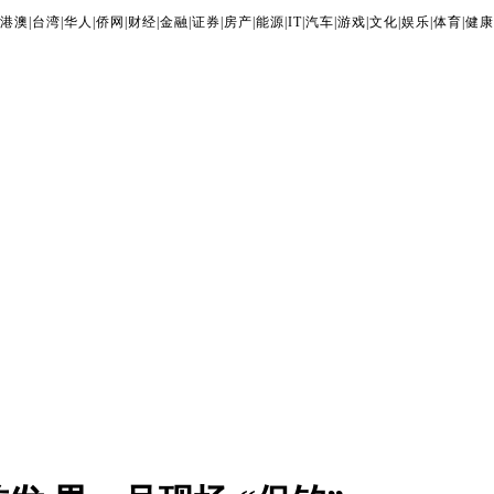
港澳
|
台湾
|
华人
|
侨网
|
财经
|
金融
|
证券
|
房产
|
能源
|
IT
|
汽车
|
游戏
|
文化
|
娱乐
|
体育
|
健康