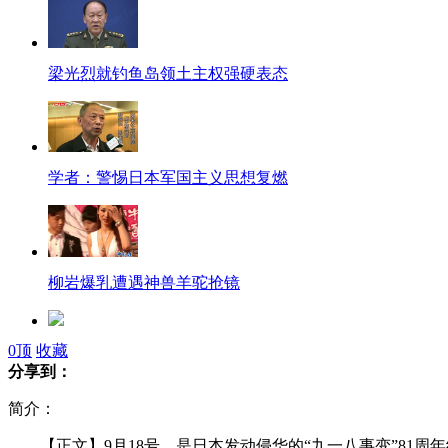
梁光烈就钓鱼岛领土主权强硬表态
学者：警惕日本军国主义思想复燃
柳岩爆乳遭遇神兽羊驼抢镜
0
顶
收藏
巴基斯坦成功试射可携带核弹头巡航导弹
分享到：
简介：
小学生自唱自演MV“我很忙”
【正文】9月18号，是日本发动侵华的“九一八事变”81周