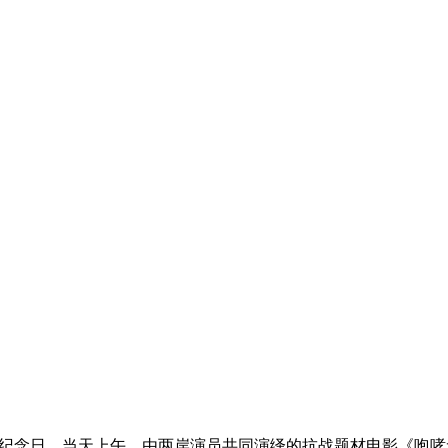
年纪念日，当天上午，由两岸演员共同演绎的抗战题材电影《咆