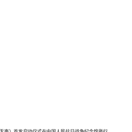
哮无声》首发启动仪式在中国人民抗日战争纪念馆举行。