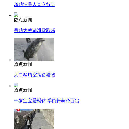
超萌汪星人直立行走
热点新闻
呆萌大熊猫滑雪取乐
热点新闻
大白鲨腾空捕食猎物
热点新闻
一岁宝宝爱模仿 学街舞萌态百出