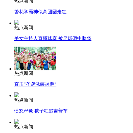
热点新闻
警花学霸神似高圆圆走红
热点新闻
美女主持人直播球赛 被足球砸中脑袋
热点新闻
直击"圣诞泳装裸跑"
热点新闻
愤怒母象 携子狂追吉普车
热点新闻