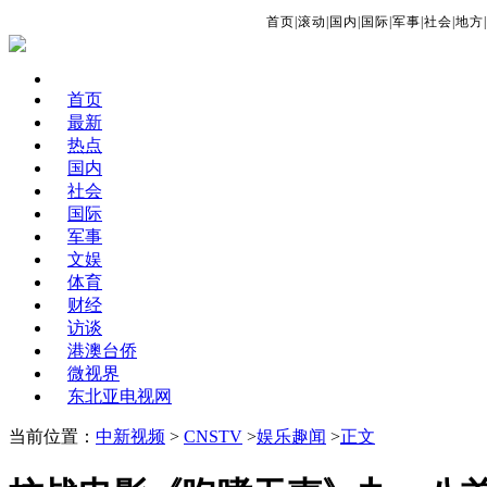
首页
|
滚动
|
国内
|
国际
|
军事
|
社会
|
地方
|
首页
最新
热点
国内
社会
国际
军事
文娱
体育
财经
访谈
港澳台侨
微视界
东北亚电视网
当前位置：
中新视频
>
CNSTV
>
娱乐趣闻
>
正文