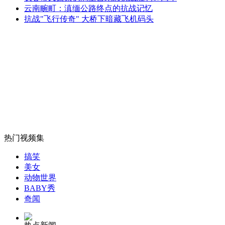
云南畹町：滇缅公路终点的抗战记忆
抗战"飞行传奇" 大桥下暗藏飞机码头
女孩北京地铁殴打老人 痛下狠手拳打脚踢
无痛分娩是否安全 医生回应
外交部：反对强权政治霸凌主义
外交部：有关国家言论片面不公正
热门视频集
搞笑
美女
动物世界
安徽一实载49人客车翻车
BABY秀
奇闻