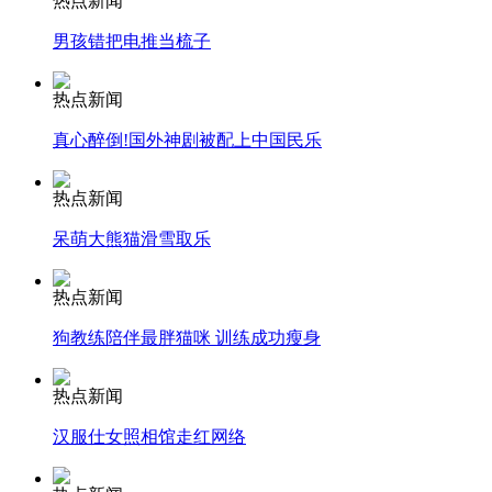
热点新闻
走！跟着总书记去植树
男孩错把电推当梳子
消防员救轻生者
花炮节热闹非凡
减压"枕头大战"
热点新闻
真心醉倒!国外神剧被配上中国民乐
热点新闻
纽约上演“枕头大战”
呆萌大熊猫滑雪取乐
司机酒驾遇交警 急速倒车逃窜
热点新闻
狗教练陪伴最胖猫咪 训练成功瘦身
热点新闻
汉服仕女照相馆走红网络