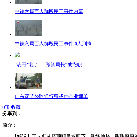
中铁六局百人群殴民工事件内幕
中铁六局百人群殴民工事件 6人刑拘
“表哥”栽了：“微笑局长”被撤职
广东双节公路通行费或由企业埋单
0
顶
收藏
分享到：
简介：
石原叫嚣:中国船只“敢来就砍”
【解说】工人们从楼顶顺吊篮而下，熟练地将一张张厚厚的苯