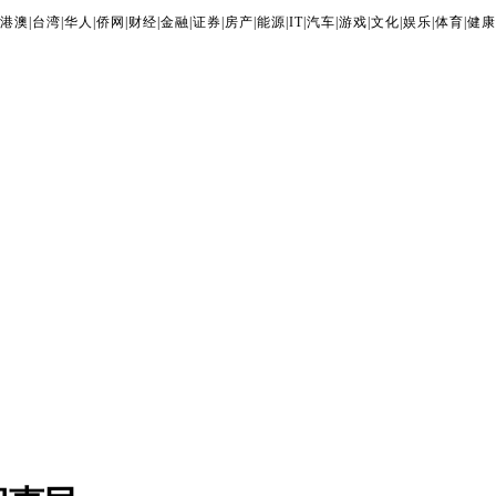
港澳
|
台湾
|
华人
|
侨网
|
财经
|
金融
|
证券
|
房产
|
能源
|
IT
|
汽车
|
游戏
|
文化
|
娱乐
|
体育
|
健康