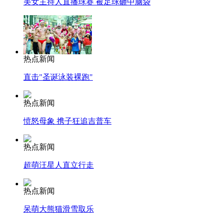
美女主持人直播球赛 被足球砸中脑袋
热点新闻
直击"圣诞泳装裸跑"
热点新闻
愤怒母象 携子狂追吉普车
热点新闻
超萌汪星人直立行走
热点新闻
呆萌大熊猫滑雪取乐