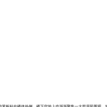
板贴在楼体外侧，楼下空地上也渐渐聚集一大群居民围观，对