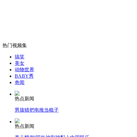
女孩北京地铁殴打老人 痛下狠手拳打脚踢
无痛分娩是否安全 医生回应
热门视频集
搞笑
美女
外交部：反对强权政治霸凌主义
动物世界
BABY秀
奇闻
外交部：有关国家言论片面不公正
热点新闻
男孩错把电推当梳子
安徽一实载49人客车翻车
热点新闻