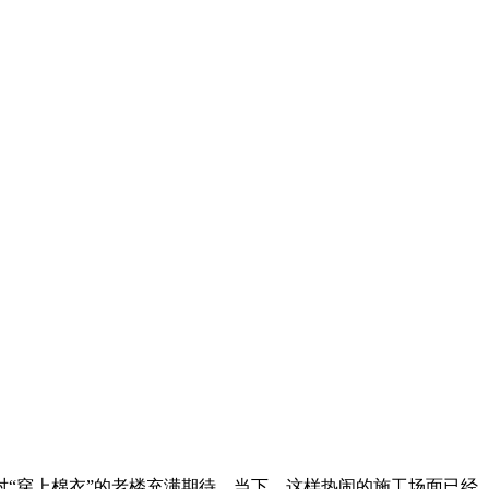
“穿上棉衣”的老楼充满期待。当下，这样热闹的施工场面已经