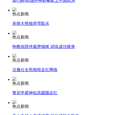
真心醉倒!国外神剧被配上中国民乐
热点新闻
走！跟着总书记去植树
呆萌大熊猫滑雪取乐
消防员救轻生者
花炮节热闹非凡
减压"枕头大战"
热点新闻
狗教练陪伴最胖猫咪 训练成功瘦身
热点新闻
纽约上演“枕头大战”
汉服仕女照相馆走红网络
司机酒驾遇交警 急速倒车逃窜
热点新闻
警花学霸神似高圆圆走红
热点新闻