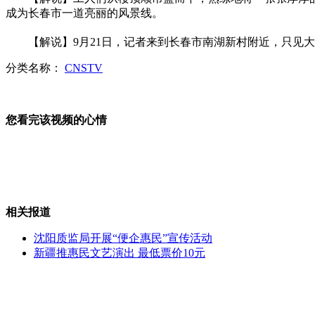
成为长春市一道亮丽的风景线。
【解说】9月21日，记者来到长春市南湖新村附近，只见大
日汽车在中国销售下滑不可避免
分类名称：
CNSTV
您看完该视频的心情
陕西“微笑局长”杨达才被撤职
美一男子因常吃爆米花患肺病 获赔720万美元
相关报道
沈阳质监局开展“便企惠民”宣传活动
糯康当庭悔罪 请求从宽处理
新疆推惠民文艺演出 最低票价10元
山西运城恶犬咬伤多人 警民合力深夜将其击毙