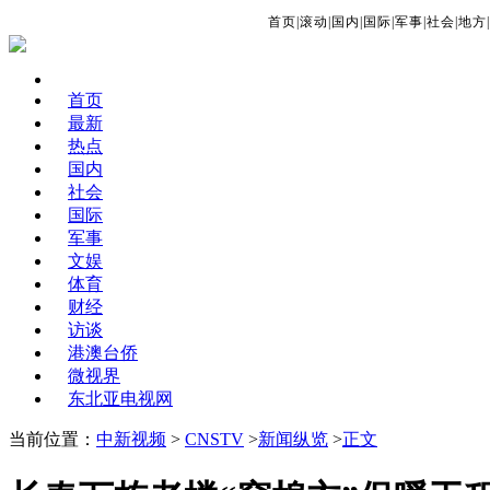
首页
|
滚动
|
国内
|
国际
|
军事
|
社会
|
地方
|
首页
最新
热点
国内
社会
国际
军事
文娱
体育
财经
访谈
港澳台侨
微视界
东北亚电视网
当前位置：
中新视频
>
CNSTV
>
新闻纵览
>
正文