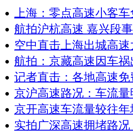
上海：零点高速小客车
安徽一实载49人客车翻车
航拍沪杭高速 嘉兴段事
空中直击上海出城高速
走！跟着总书记去植树
航拍：京藏高速因车祸
消防员救轻生者
花炮节热闹非凡
减压"枕头大战"
记者直击：各地高速免
京沪高速路况：车流量
纽约上演“枕头大战”
京开高速车流量较往年增
实拍广深高速拥堵路况
司机酒驾遇交警 急速倒车逃窜