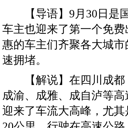
【导语】9月30日是国
航拍：京藏高速因车祸出现拥堵
车主也迎来了第一个免费
惠的车主们齐聚各大城市
摄影师拍摄鲨鱼 遭群鲨围攻
速拥堵。
比基尼美女上演泥浆摔跤秀
【解说】在四川成都，
成渝、成雅、成自泸等高
狼爸加紧驯狼 要求与狼同登钓鱼岛
迎来了车流大高峰，尤其
20公里。行驶在高速公