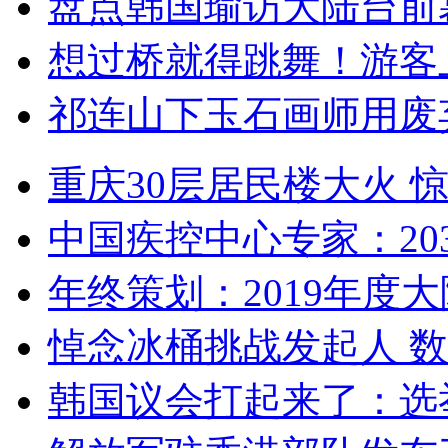
盘点韩国瑜访大陆台前
想过桥就得跳舞！游客
祁连山下玉石画师用废
重庆30层居民楼大火
中国疾控中心专家：203
年终策划：2019年度大陆
悼念冰桶挑战发起人 数百
韩国议会打起来了：选举