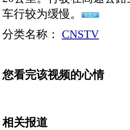
记者直击：各地高速免费首日
车行较为缓慢。
山西运城恶犬咬伤多人 警民合力深夜将其击毙
分类名称：
CNSTV
女孩北京地铁殴打老人 痛下狠手拳打脚踢
您看完该视频的心情
无痛分娩是否安全 医生回应
外交部：反对强权政治霸凌主义
外交部：有关国家言论片面不公正
相关报道