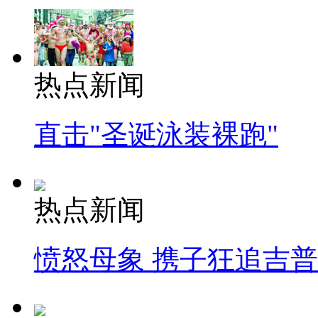
热点新闻
直击"圣诞泳装裸跑"
热点新闻
愤怒母象 携子狂追吉