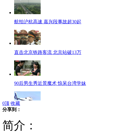
航拍沪杭高速 嘉兴段事故超30起
直击北京铁路客流 北京站破13万
90后男生秀近景魔术 惊呆台湾学妹
0
顶
收藏
分享到：
空中直击上海出城高速大拥堵
简介：