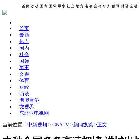
首页
|
滚动
|
国内
|
国际
|
军事
|
社会
|
地方
|
港澳
|
台湾
|
华人
|
侨网
|
财经
|
金融
|
首页
最新
热点
国内
社会
国际
军事
文娱
体育
财经
访谈
港澳台侨
微视界
东北亚电视网
当前位置：
中新视频
>
CNSTV
>
新闻纵览
>
正文