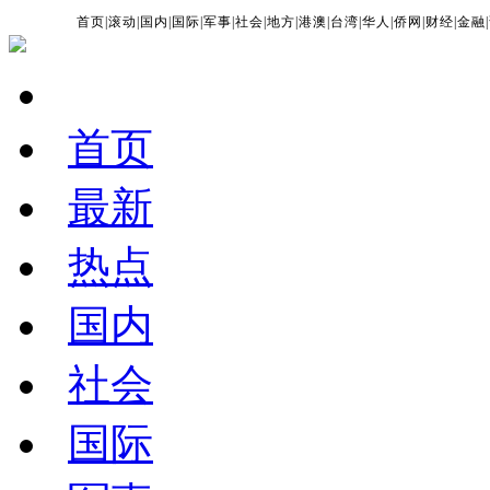
首页
|
滚动
|
国内
|
国际
|
军事
|
社会
|
地方
|
港澳
|
台湾
|
华人
|
侨网
|
财经
|
金融
|
首页
最新
热点
国内
社会
国际