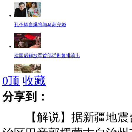
孔令辉自爆将与马苏完婚
建国后解放军首部话剧复排演出
0
顶
收藏
广州国际艺博会造南中国"艺术航母"
分享到：
【解说】据新疆地震台
张梓琳出演女娲实现自己女神梦