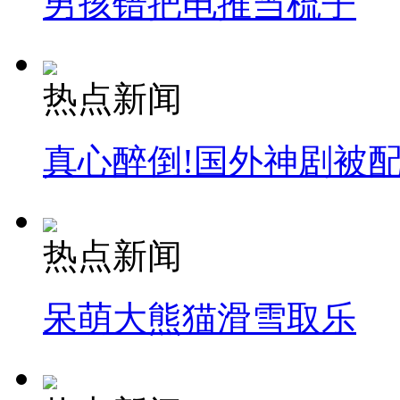
男孩错把电推当梳子
热点新闻
真心醉倒!国外神剧被
热点新闻
呆萌大熊猫滑雪取乐