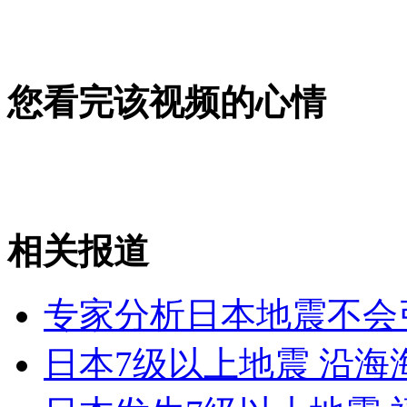
女孩北京地铁殴打老人 痛下狠手拳打脚踢
您看完该视频的心情
无痛分娩是否安全 医生回应
外交部：反对强权政治霸凌主义
相关报道
外交部：有关国家言论片面不公正
专家分析日本地震不会
日本7级以上地震 沿海
安徽一实载49人客车翻车