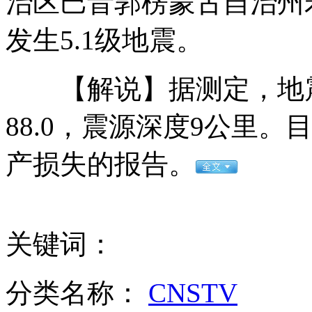
治区巴音郭楞蒙古自治州若羌
发生5.1级地震。
富源矿难法人代表和矿长被刑拘
【解说】据测定，地震震
梁振英到粤促香港珠三角合作交流
88.0，震源深度9公里
产损失的报告。
联通充值卡"失效门"致代理商近破产
关键词：
新疆持续强降雪致牧民房屋倒塌
分类名称：
CNSTV
山西运城恶犬咬伤多人 警民合力深夜将其击毙