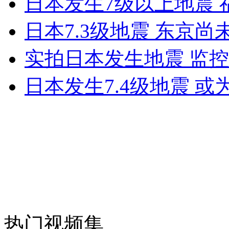
日本发生7级以上地震
日本7.3级地震 东京
走！跟着总书记去植树
实拍日本发生地震 监
消防员救轻生者
花炮节热闹非凡
减压"枕头大战"
日本发生7.4级地震 
纽约上演“枕头大战”
司机酒驾遇交警 急速倒车逃窜
热门视频集