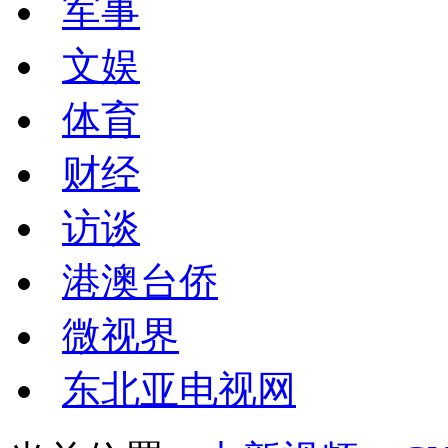
军事
文娱
体育
财经
访谈
港澳台侨
微视界
东北亚电视网