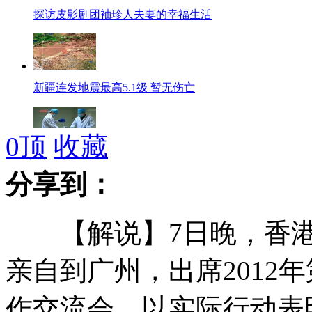
探访皮影剧团袖珍人夫妻的幸福生活
新疆连发地震最高5.1级 暂无伤亡
0
顶
收藏
吉林精子库共900人捐精 学生占80%
分享到：
【解说】7日晚，香港
富源矿难遇难者获赔99万 8官停职
亲自到广州，出席2012
作交流会。以实际行动表
福州学生街突发大火吞噬千家商铺