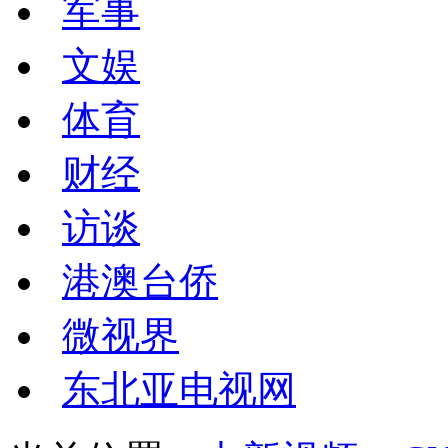
军事
文娱
体育
财经
访谈
港澳台侨
微视界
东北亚电视网