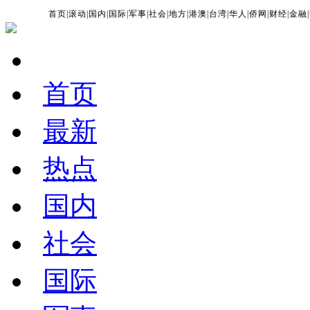
首页
|
滚动
|
国内
|
国际
|
军事
|
社会
|
地方
|
港澳
|
台湾
|
华人
|
侨网
|
财经
|
金融
|
首页
最新
热点
国内
社会
国际