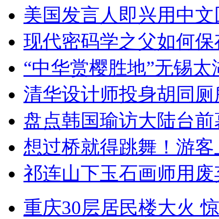
美国发言人即兴用中文
现代密码学之父如何保
“中华赏樱胜地”无锡
清华设计师投身胡同厕
盘点韩国瑜访大陆台前
想过桥就得跳舞！游客
祁连山下玉石画师用废
重庆30层居民楼大火