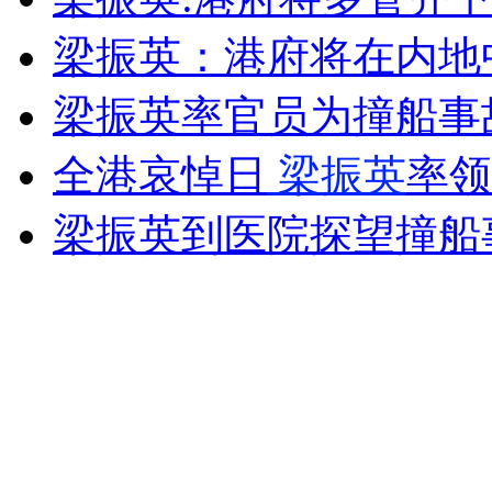
走！跟着总书记去植树
梁振英：港府将在内地
消防员救轻生者
花炮节热闹非凡
减压"枕头大战"
梁振英率官员为撞船事
全港哀悼日
梁振英
率领
纽约上演“枕头大战”
梁振英到医院探望撞船
司机酒驾遇交警 急速倒车逃窜