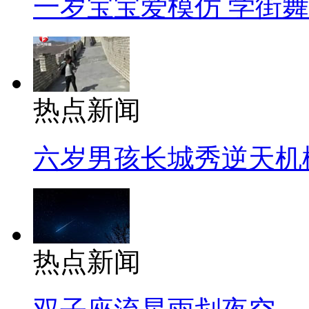
一岁宝宝爱模仿 学街
热点新闻
六岁男孩长城秀逆天机
热点新闻