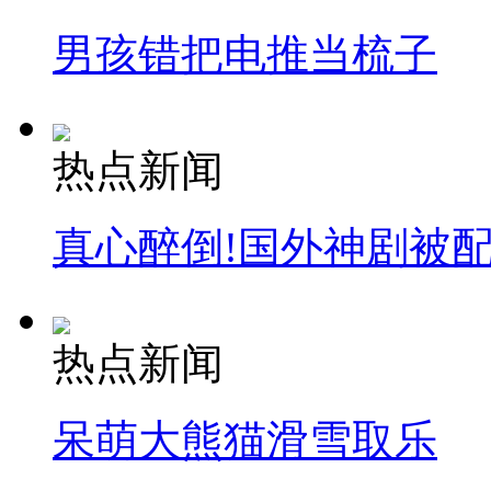
男孩错把电推当梳子
热点新闻
真心醉倒!国外神剧被
热点新闻
呆萌大熊猫滑雪取乐