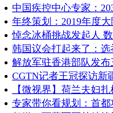
中国疾控中心专家：203
年终策划：2019年度大陆
悼念冰桶挑战发起人 数百
韩国议会打起来了：选举
解放军驻香港部队发布三
CGTN记者王冠探访新疆
【微视界】荷兰夫妇扎根青
专家带你看规划：首都功