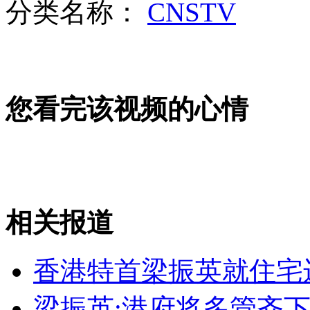
分类名称：
CNSTV
女孩北京地铁殴打老人 痛下狠手拳打脚踢
无痛分娩是否安全 医生回应
您看完该视频的心情
外交部：反对强权政治霸凌主义
外交部：有关国家言论片面不公正
相关报道
安徽一实载49人客车翻车
香港特首梁振英就住宅
梁振英:港府将多管齐