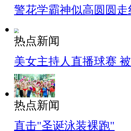
警花学霸神似高圆圆走
热点新闻
美女主持人直播球赛 
热点新闻
直击"圣诞泳装裸跑"