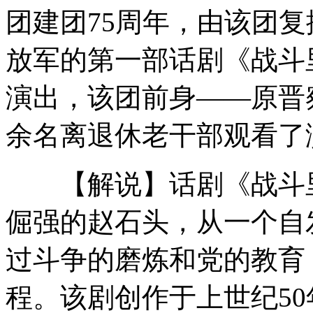
团建团75周年，由该团
新疆持续强降雪致牧民房屋倒塌
放军的第一部话剧《战斗
演出，该团前身——原晋
探访皮影剧团袖珍人夫妻的幸福生活
余名离退休老干部观看了
【解说】话剧《战斗里
新疆连发地震最高5.1级 暂无伤亡
倔强的赵石头，从一个自
过斗争的磨炼和党的教育
吉林精子库共900人捐精 学生占80%
程。该剧创作于上世纪5