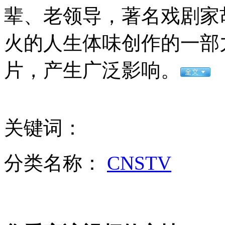
富源矿难遇难者获赔99万 8官停职
辈、老领导，著名戏剧家
火的人生体味创作的一部
山西运城恶犬咬伤多人 警民合力深夜将其击毙
片，产生广泛影响。
女孩北京地铁殴打老人 痛下狠手拳打脚踢
关键词：
无痛分娩是否安全 医生回应
分类名称：
CNSTV
外交部：反对强权政治霸凌主义
外交部：有关国家言论片面不公正