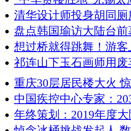
清华设计师投身胡同厕
盘点韩国瑜访大陆台前
想过桥就得跳舞！游客
祁连山下玉石画师用废
重庆30层居民楼大火
中国疾控中心专家：203
年终策划：2019年度大陆
悼念冰桶挑战发起人 数百