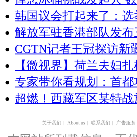
韩国议会打起来了：选举
解放军驻香港部队发布三
CGTN记者王冠探访新疆
【微视界】荷兰夫妇扎根青
专家带你看规划：首都功
超燃！西藏军区某特战
关于我们
|
About us
|
联系我们
|
广告服务