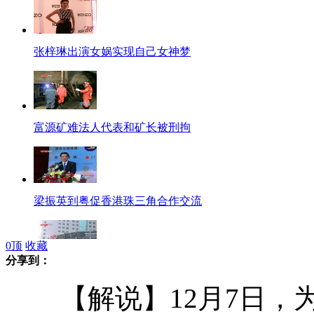
张梓琳出演女娲实现自己女神梦
富源矿难法人代表和矿长被刑拘
梁振英到粤促香港珠三角合作交流
0
顶
收藏
分享到：
联通充值卡"失效门"致代理商近破产
【解说】12月7日，为