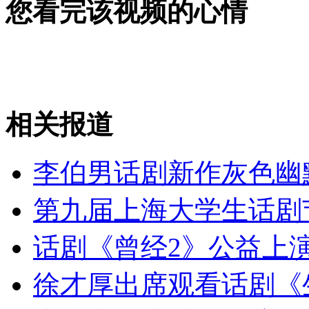
您看完该视频的心情
安徽一实载49人客车翻车
走！跟着总书记去植树
相关报道
消防员救轻生者
花炮节热闹非凡
减压"枕头大战"
李伯男话剧新作灰色幽
第九届上海大学生话剧
话剧《曾经2》公益上演
纽约上演“枕头大战”
徐才厚出席观看话剧《
司机酒驾遇交警 急速倒车逃窜