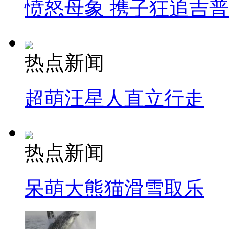
愤怒母象 携子狂追吉
热点新闻
超萌汪星人直立行走
热点新闻
呆萌大熊猫滑雪取乐