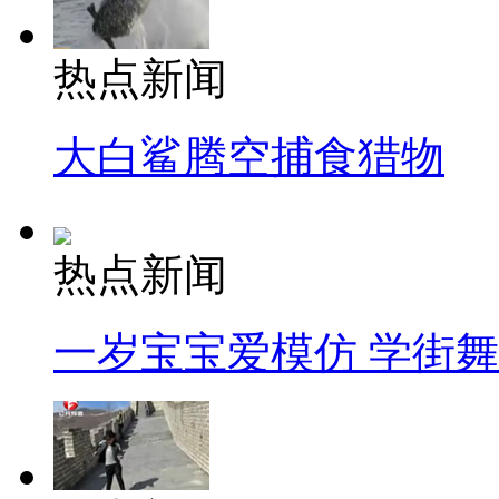
热点新闻
大白鲨腾空捕食猎物
热点新闻
一岁宝宝爱模仿 学街