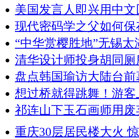
美国发言人即兴用中文
现代密码学之父如何保
“中华赏樱胜地”无锡
清华设计师投身胡同厕
盘点韩国瑜访大陆台前
想过桥就得跳舞！游客
祁连山下玉石画师用废
重庆30层居民楼大火