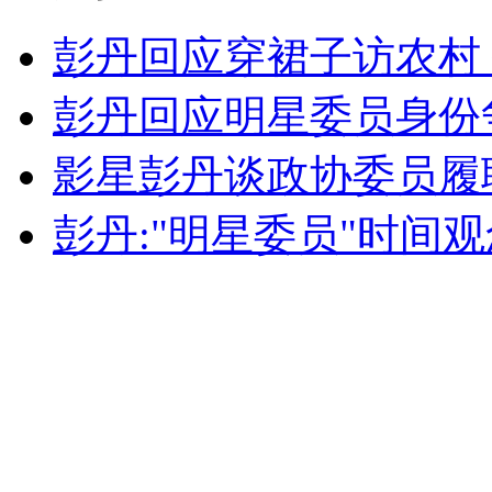
纽约上演“枕头大战”
彭丹回应穿裙子访农村 
司机酒驾遇交警 急速倒车逃窜
彭丹回应明星委员身份
影星彭丹谈政协委员履
彭丹:"明星委员"时间