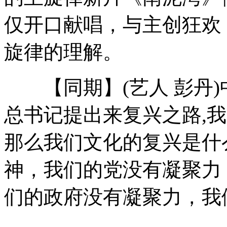
爆笑外国电影战斗场面 堪比国产雷人抗日剧
仅开口献唱，与主创狂欢
旋律的理解。
安徽1例人感染H7N9病例病情危重
【同期】(艺人 彭丹)
山西运城恶犬咬伤多人 警民合力深夜将其击毙
总书记提出来复兴之路,
那么我们文化的复兴是什
女孩北京地铁殴打老人 痛下狠手拳打脚踢
神，我们的党没有凝聚力
无痛分娩是否安全 医生回应
们的政府没有凝聚力，我
外交部：反对强权政治霸凌主义