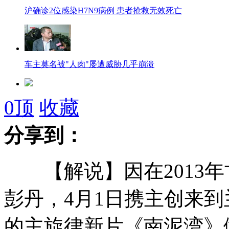
沪确诊2位感染H7N9病例 患者抢救无效死亡
车主莫名被"人肉"屡遭威胁几乎崩溃
沪出租车司机3月内2次拒载将被取消从业资格
0
顶
收藏
分享到：
纽约将继续搜寻“9·11”遇难者遗骸
【解说】因在2013年
家徒四壁养育弃婴 如今10岁反哺照顾卧床养父
彭丹，4月1日携主创来
美素丽儿客服称暂无召回计划
的主旋律新片《南泥湾》