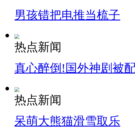
男孩错把电推当梳子
热点新闻
真心醉倒!国外神剧被
热点新闻
呆萌大熊猫滑雪取乐