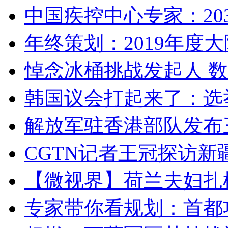
中国疾控中心专家：203
年终策划：2019年度大陆
悼念冰桶挑战发起人 数百
韩国议会打起来了：选举
解放军驻香港部队发布三
CGTN记者王冠探访新疆
【微视界】荷兰夫妇扎根青
专家带你看规划：首都功