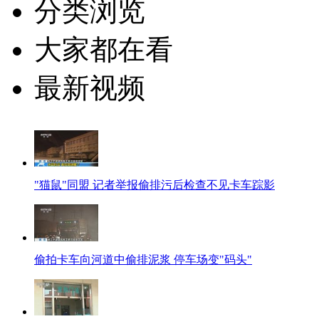
分类浏览
大家都在看
最新视频
"猫鼠"同盟 记者举报偷排污后检查不见卡车踪影
偷拍卡车向河道中偷排泥浆 停车场变"码头"