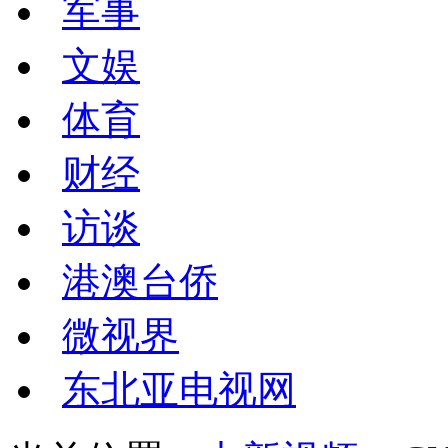
军事
文娱
体育
财经
访谈
港澳台侨
微视界
东北亚电视网