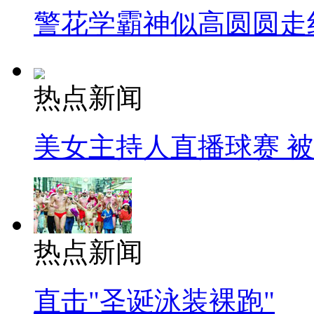
警花学霸神似高圆圆走
热点新闻
美女主持人直播球赛 
热点新闻
直击"圣诞泳装裸跑"