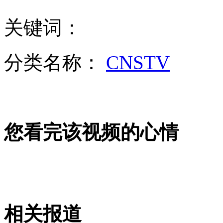
关键词：
外交部：有关国家言论片面不公正
分类名称：
CNSTV
安徽一实载49人客车翻车
您看完该视频的心情
走！跟着总书记去植树
消防员救轻生者
花炮节热闹非凡
减压"枕头大战"
相关报道