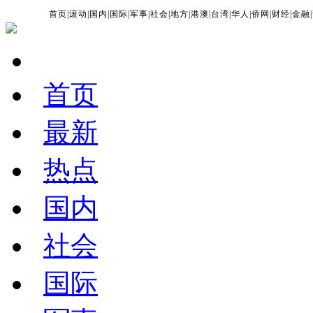
首页
|
滚动
|
国内
|
国际
|
军事
|
社会
|
地方
|
港澳
|
台湾
|
华人
|
侨网
|
财经
|
金融
|
首页
最新
热点
国内
社会
国际