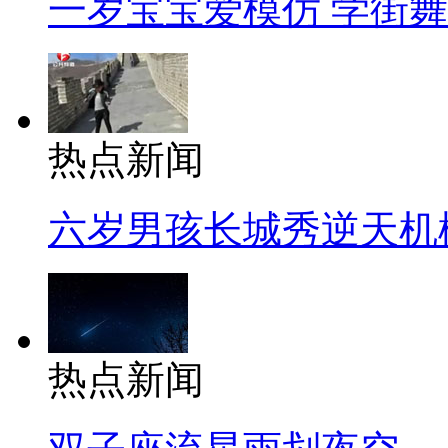
一岁宝宝爱模仿 学街
热点新闻
六岁男孩长城秀逆天机
热点新闻