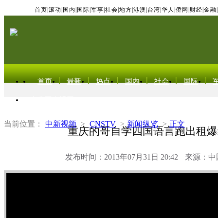
首页
|
滚动
|
国内
|
国际
|
军事
|
社会
|
地方
|
港澳
|
台湾
|
华人
|
侨网
|
财经
|
金融
|
首页
最新
热点
国内
社会
国际
东北亚电视网
当前位置：
中新视频
>
CNSTV
>
新闻纵览
>
正文
重庆的哥自学四国语言跑出租爆
发布时间：2013年07月31日 20:42
来源：中