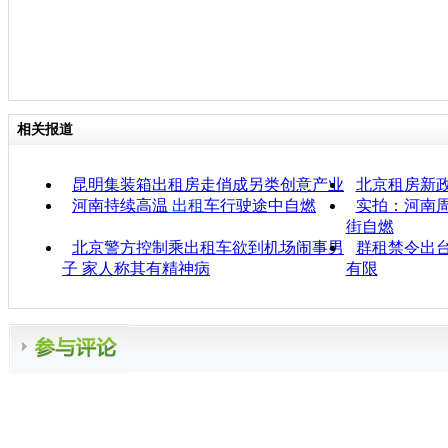
相关报道
昆明集装箱出租房走俏成另类创意产业
北京租房新政
河南持续高温
出租
车行驶途中自燃
实拍：河南
街自燃
北京警方控制乘出租车欲到机场闹事男
群租禁令出台
子 家人称其有精神病
有限