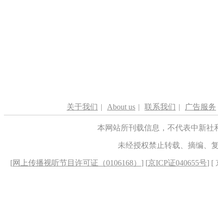
关于我们
|
About us
|
联系我们
|
广告服务
本网站所刊载信息，不代表中新社
未经授权禁止转载、摘编、
[
网上传播视听节目许可证（0106168）
] [
京ICP证040655号
] 