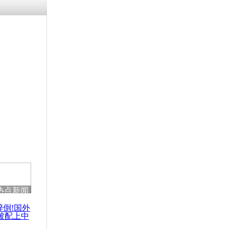
残疾男子因
砸银行
千年传统习
众为娥皇女
行被查情绪
回答崩溃原
热点新闻
乡上万人欢
节
醉倒!国外
被配上中
国民乐