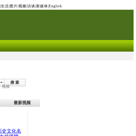
|
生活
|
图片
|
视频
|
访谈
|
新媒体
|
English
搜 索
视频
最新视频
：历史文化名