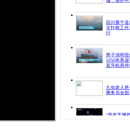
城，保护不
四川冕宁县
灾扑救工作
行
男子清明登
1050米悬
直升机悬停
九旬老人挤
乘务员全部
“所有车辆
开！”儿童
警急速救助