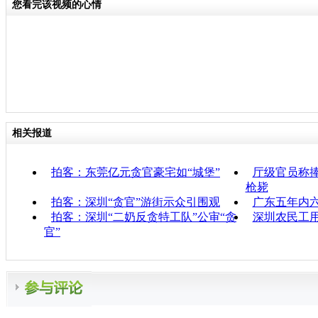
您看完该视频的心情
相关报道
拍客：东莞亿元贪官豪宅如“城堡”
厅级官员称捧
枪毙
拍客：深圳“贪官”游街示众引围观
广东五年内
拍客：深圳“二奶反贪特工队”公审“贪
深圳农民工用
官”