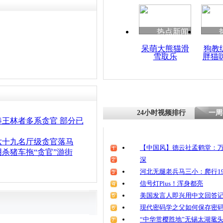
清明祭英烈
魂
热点新闻
呆萌大熊猫滑
狗教
雪取乐
胖猫
云南法学女
搬倒百余名
24小时视频排行
一周
王林者多系贪官 部分已
六十九名厅级贪官落马
【中国风】德云社孟鹤堂：万
杀猪车拖“贪官”游街
深
河北无腿老兵马三小：爬行19
信号灯Plus！浑身都亮
美国发言人即兴用中文回答
现代密码学之父如何保存密
“中华赏樱胜地”无锡太湖鼋