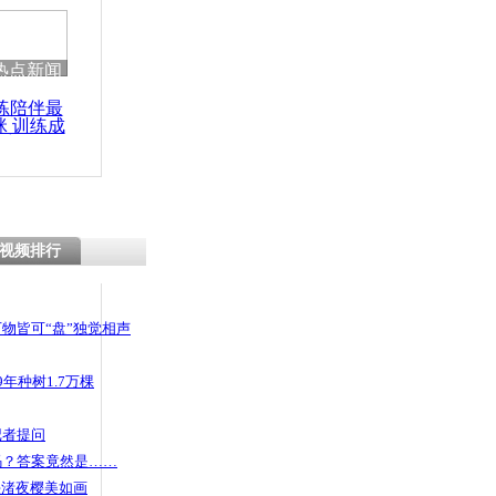
 哀思悼忠
热点新闻
练陪伴最
咪 训练成
博士十余年
功瘦身
贪官
视频排行
物皆可“盘”独觉相声
年种树1.7万棵
记者提问
码？答案竟然是……
头渚夜樱美如画