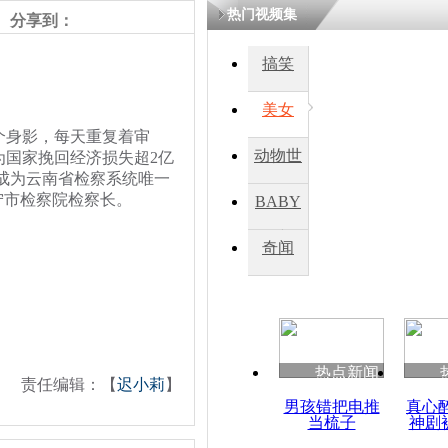
热门视频集
分享到：
四川一精神
搞笑
病发持大锤
美女
个身影，每天重复着审
探访传承四
动物世
为国家挽回经济损失超2亿
俗：近万民
成为云南省检察系统唯一
英省亲送行
界
宁市检察院检察长。
BABY
秀
奇闻
小伙骑车逆
崩溃 网上
因
热点新闻
四川兴文苗
责任编辑：【
迟小莉
】
度苗族花山
男孩错把电推
真心
当梳子
神剧