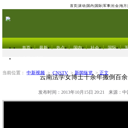
首页
|
滚动
|
国内
|
国际
|
军事
|
社会
|
地方
|
首页
最新
热点
国内
社会
国际
东北亚电视网
当前位置：
中新视频
>
CNSTV
>
新闻纵览
>
正文
云南法学女博士十余年搬倒百余
发布时间：2013年10月15日 20:21
来源：中