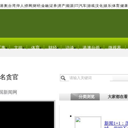
港澳
|
台湾
|
华人
|
侨网
|
财经
|
金融
|
证券
|
房产
|
能源
|
IT
|
汽车
|
游戏
|
文化
|
娱乐
|
体育
|
健康
军事
文娱
体育
财经
访谈
港澳台侨
微视界
名贪官
国新闻网
分类浏览
大家都在看
新闻1+1