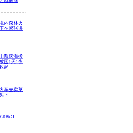
力就摘牌
境内森林火
正在紧张进
山跌落海拔
崖被困1天1夜
救起
火车去卖菜
买下
把道路让
突发疾病交