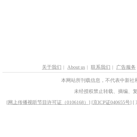
关于我们
|
About us
|
联系我们
|
广告服务
本网站所刊载信息，不代表中新社
未经授权禁止转载、摘编、
[
网上传播视听节目许可证（0106168）
] [
京ICP证040655号
] 