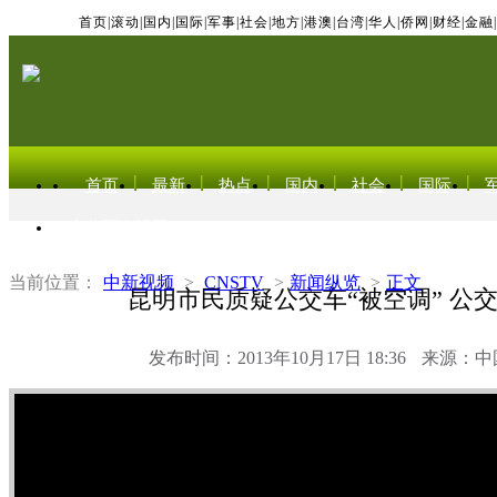
首页
|
滚动
|
国内
|
国际
|
军事
|
社会
|
地方
|
港澳
|
台湾
|
华人
|
侨网
|
财经
|
金融
|
首页
最新
热点
国内
社会
国际
东北亚电视网
当前位置：
中新视频
>
CNSTV
>
新闻纵览
>
正文
昆明市民质疑公交车“被空调” 公
发布时间：2013年10月17日 18:36
来源：中