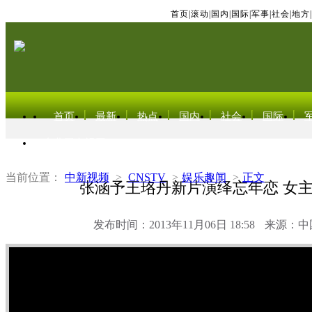
首页
|
滚动
|
国内
|
国际
|
军事
|
社会
|
地方
|
首页
最新
热点
国内
社会
国际
东北亚电视网
当前位置：
中新视频
>
CNSTV
>
娱乐趣闻
>
正文
张涵予王珞丹新片演绎忘年恋 女
发布时间：2013年11月06日 18:58
来源：中