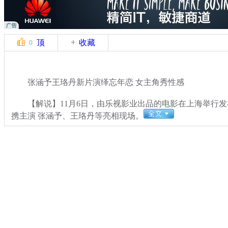
顶
收藏
0
张涵予王珞丹新片演绎忘年恋 女主角秀性感
【解说】11月6日，由乐视影业出品的电影在上海举行发
携主演 张涵予、王珞丹等亮相现场。
关键词：
分类名称：
CNSTV