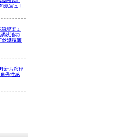
榫欒櫨鏄
句氦宸ュ叿
€濆埌鍙ょ
拌繘鈥滀功
笀鈥濈殑濂
丹新片演绎
主角秀性感