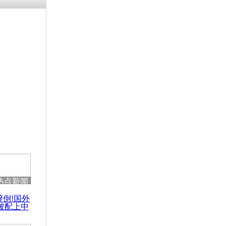
热点新闻
醉倒!国外
被配上中
国民乐