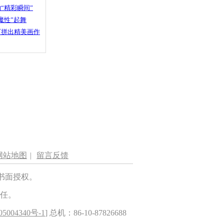
“精彩瞬间”
魔性”起舞
石拼出精美画作
网站地图
|
留言反馈
书面授权。
任。
5004340号-1
] 总机：86-10-87826688