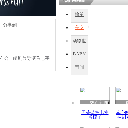
热门视频集
搞笑
分享到：
美女
动物世
界
BABY
布会，编剧兼导演马志宇
秀
奇闻
热点新闻
责任编辑：【
丁慧程
】
男孩错把电推
真心
当梳子
神剧