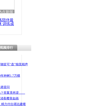
热点新闻
练陪伴最
咪 训练成
功瘦身
视频排行
物皆可“盘”独觉相声
年种树1.7万棵
记者提问
码？答案竟然是……
头渚夜樱美如画
 精力付出堪比建楼