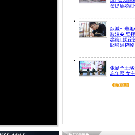
庨锛氬皬
畬缇庣殑绀
鈥滅┛瓒娾
敾涓� 璧
鐢诲鍒跺
囧够涓栫晫
张涵予王珞
忘年恋 女