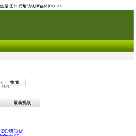
|
生活
|
图片
|
视频
|
访谈
|
新媒体
|
English
搜 索
视频
最新视频
檽鍗胯皥缇