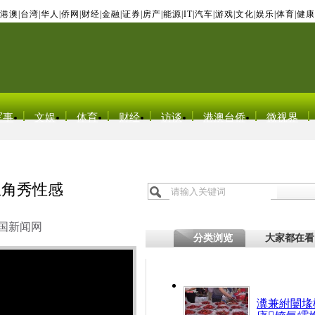
港澳
|
台湾
|
华人
|
侨网
|
财经
|
金融
|
证券
|
房产
|
能源
|
IT
|
汽车
|
游戏
|
文化
|
娱乐
|
体育
|
健康
军事
文娱
体育
财经
访谈
港澳台侨
微视界
主角秀性感
国新闻网
分类浏览
大家都在看
瀵兼紨闄堟