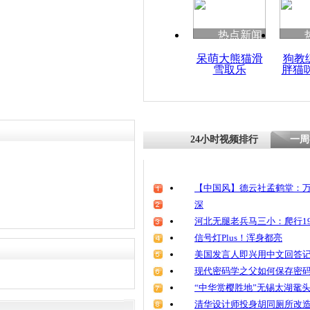
热点新闻
呆萌大熊猫滑
狗教
雪取乐
胖猫
24小时视频排行
一周
【中国风】德云社孟鹤堂：万
深
河北无腿老兵马三小：爬行19
信号灯Plus！浑身都亮
美国发言人即兴用中文回答
现代密码学之父如何保存密
“中华赏樱胜地”无锡太湖鼋
清华设计师投身胡同厕所改造