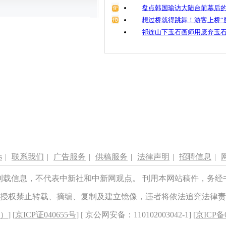
盘点韩国瑜访大陆台前幕后的
想过桥就得跳舞！游客上桥“
祁连山下玉石画师用废弃玉
s
|
联系我们
|
广告服务
|
供稿服务
|
法律声明
|
招聘信息
|
刊载信息，不代表中新社和中新网观点。 刊用本网站稿件，务经
授权禁止转载、摘编、复制及建立镜像，违者将依法追究法律责
8）
] [
京ICP证040655号
] [ 京公网安备：110102003042-1] [
京ICP备0