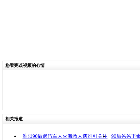
分类名称：
CNSTV
责任
您看完该视频的心情
相关报道
淮阳90后退伍军人火海救人遇难引关注
90后爸爸下