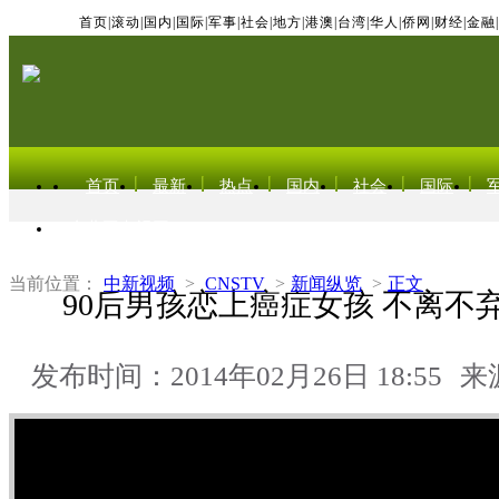
首页
|
滚动
|
国内
|
国际
|
军事
|
社会
|
地方
|
港澳
|
台湾
|
华人
|
侨网
|
财经
|
金融
|
首页
最新
热点
国内
社会
国际
东北亚电视网
当前位置：
中新视频
>
CNSTV
>
新闻纵览
>
正文
90后男孩恋上癌症女孩 不离不
发布时间：2014年02月26日 18:55
来