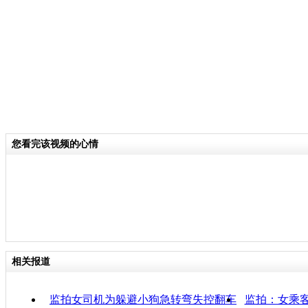
便将上面的粗布一层层打开，这一打开
傻了，里面摆放的竟然是一个黑色的骨
过后员工们赶紧拨打了报警电话。
关键词：
分类名称：
CNSTV
您看完该视频的心情
责任
相关报道
监拍女司机为躲避小狗急转弯失控翻车
监拍：女乘客