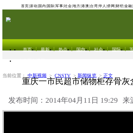
首页
|
滚动
|
国内
|
国际
|
军事
|
社会
|
地方
|
港澳
|
台湾
|
华人
|
侨网
|
财经
|
金融
|
首页
最新
热点
国内
社会
国际
东北亚电视网
当前位置：
中新视频
>
CNSTV
>
新闻纵览
>
正文
重庆一市民超市储物柜存骨灰
发布时间：2014年04月11日 19:29
来